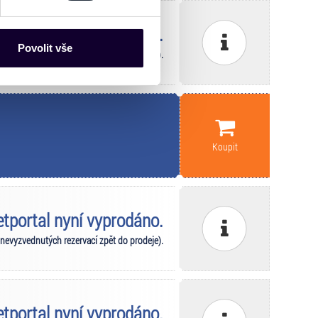
es“), které mohou sbírat
ce mohou představovat
ketportal nyní vyprodáno.
nalizaci obsahu a reklam.
Povolit vše
 nevyzvednutých rezervací zpět do prodeje).
Partneři tyto údaje mohou
 že používáte jejich služby.
lušné varianty. Svoji volbu
Koupit
ketportal nyní vyprodáno.
 nevyzvednutých rezervací zpět do prodeje).
ketportal nyní vyprodáno.