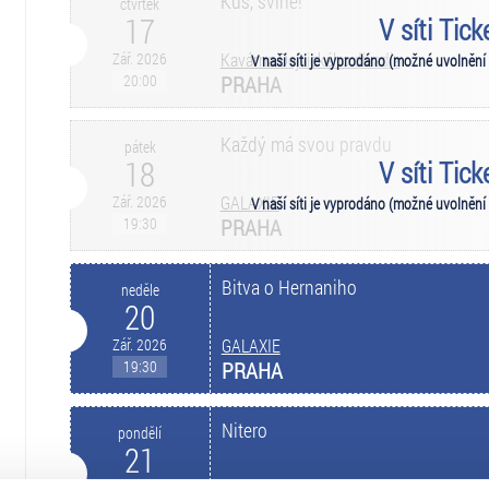
Kuš, svině!
čtvrtek
17
V síti Tic
Zář. 2026
Kavárna Dejvického divadla
V naší síti je vyprodáno (možné uvolnění
20:00
PRAHA
Každý má svou pravdu
pátek
18
V síti Tic
Zář. 2026
GALAXIE
V naší síti je vyprodáno (možné uvolnění
19:30
PRAHA
Bitva o Hernaniho
neděle
20
Zář. 2026
GALAXIE
19:30
PRAHA
Nitero
pondělí
21
Zář. 2026
GALAXIE