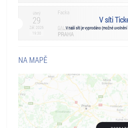
Facka
úterý
29
V síti Tic
Zář. 2026
GALAXIE
V naší síti je vyprodáno (možné uvolnění
19:30
PRAHA
NA MAPĚ