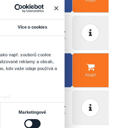
ketportal nyní vyprodáno.
Více o cookies
 nevyzvednutých rezervací zpět do prodeje).
jako např. souborů cookie
alizované reklamy a obsah,
ho, kdo vaše údaje používá a
Koupit
 metrů
ketportal nyní vyprodáno.
sk prstu)
 podrobnostmi
. Svůj souhlas
 nevyzvednutých rezervací zpět do prodeje).
Marketingové