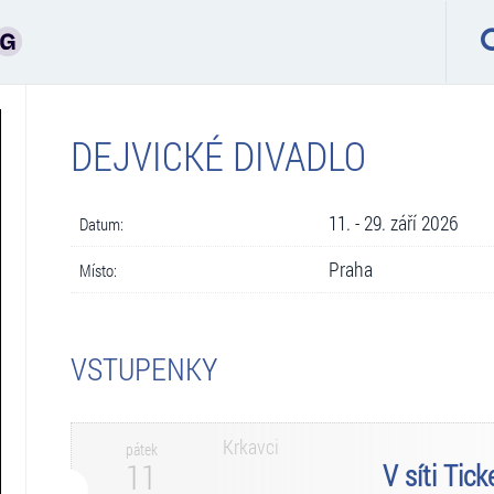
DEJVICKÉ DIVADLO
11. - 29. září 2026
Datum:
Praha
Místo:
VSTUPENKY
Krkavci
pátek
11
V síti Tic