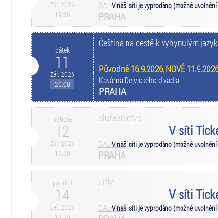
Zář. 2026
GALAXIE
V naší síti je vyprodáno (možné uvolnění
19:30
PRAHA
Čeština na cestě k vyhynulým jazy
pátek
11
Původně 16.9.2026, NOVĚ 11.9.2026
Zář. 2026
Kavárna Dejvického divadla
20:00
PRAHA
Služebnictvo
sobota
12
V síti Tic
Zář. 2026
GALAXIE
V naší síti je vyprodáno (možné uvolnění
19:30
PRAHA
Fifty
pondělí
14
V síti Tic
Zář. 2026
GALAXIE
V naší síti je vyprodáno (možné uvolnění
19:30