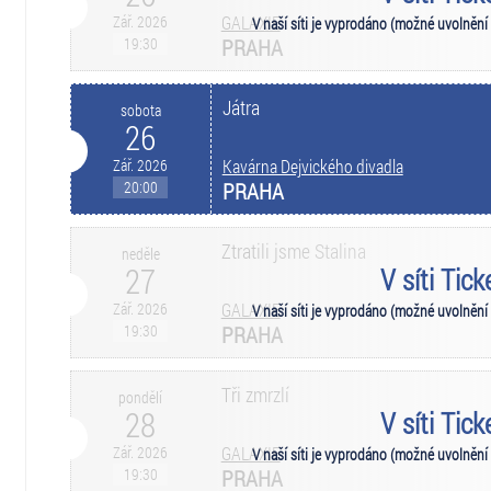
Zář. 2026
GALAXIE
V naší síti je vyprodáno (možné uvolnění
19:30
PRAHA
Játra
sobota
26
Zář. 2026
Kavárna Dejvického divadla
20:00
PRAHA
Ztratili jsme Stalina
neděle
27
V síti Tic
Zář. 2026
GALAXIE
V naší síti je vyprodáno (možné uvolnění
19:30
PRAHA
Tři zmrzlí
pondělí
28
V síti Tic
Zář. 2026
GALAXIE
V naší síti je vyprodáno (možné uvolnění
19:30
PRAHA