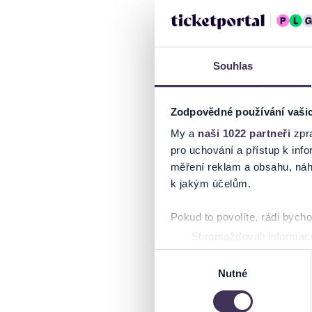
Souhlas
Zodpovědné používání vaši
My a
naši 1022 partneři
zpra
pro uchování a přístup k in
měření reklam a obsahu, náh
k jakým účelům.
Pokud to povolíte, rádi bych
Shromažďovali informace
Identifikovali vaše zaříz
Výběr
Zjistěte více o tom, jak zpr
Nutné
souhlasu
můžete kdykoliv změnit nebo 