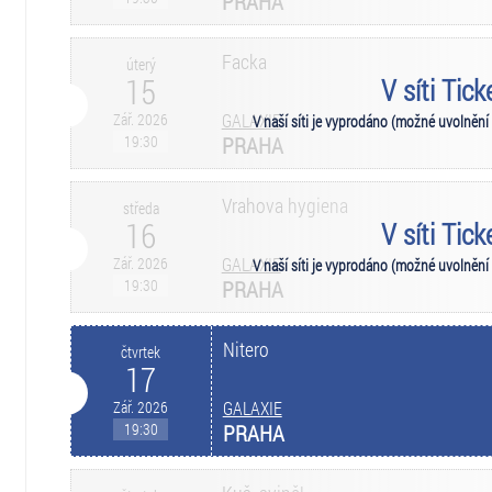
PRAHA
Facka
úterý
15
V síti Tic
Zář. 2026
GALAXIE
V naší síti je vyprodáno (možné uvolnění
19:30
PRAHA
Vrahova hygiena
středa
16
V síti Tic
Zář. 2026
GALAXIE
V naší síti je vyprodáno (možné uvolnění
19:30
PRAHA
Nitero
čtvrtek
17
Zář. 2026
GALAXIE
19:30
PRAHA