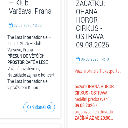
– Klub
ZAČÁTKU:
Varšava, Praha
OHANA
HOROR
07.08.2026, 13:23
CIRKUS -
OSTRAVA
The Last Internationale –
09.08.2026
21. 11. 2026 – Klub
Varšava, Praha
PŘESUN DO VĚTŠÍCH
06.08.2026, 14:10
PROSTOR CAFÉ V LESE
Vážení návštěvníci,
Vážení přátelé Ticketportal,
Na základě zájmu o koncert
The Last Internationale
pozor! OHANA HOROR
v pražském Klubu...
CIRKUS - OSTRAVA
nedělní představení
09.08.2026
z
Celý článek
organizačních důvodů
ZAČÍNÁ AŽ VE 20:00
...