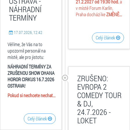
OSTRAVA -
21.2.2027 od 19:30 hod.
a
NÁHRADNÍ
v místě Forum Karlín,
Praha dochází ke
ZMĚNĚ...
TERMÍNY
17.07.2026, 12:42
Celý článek
Věříme, že Vás na to
upozornil personál na
místě, ale pro jistotu:
NÁHRADNÍ TERMÍNY ZA
ZRUŠENOU SHOW OHANA
ZRUŠENO:
HOROR CIRKUS 16.7.2026
EVROPA 2
OSTRAVA!
COMEDY TOUR
Pokud si nechcete nechat...
& DJ,
24.7.2026 -
LOKET
Celý článek