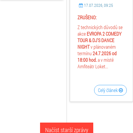
17.07.2026, 09:25
ZRUŠENO:
Z technických důvodů se
akce
EVROPA 2 COMEDY
TOUR & DJ'S DANCE
NIGHT
v plánovaném
termínu
24.7.2026
od
18:00 hod.
a v místě
Amfiteátr Loket...
Celý článek
Načíst starší zprávy