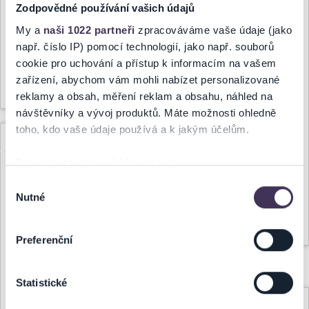
Zodpovědné používání vašich údajů
24.07.2026, 16:15
Milí fanoušci v Evropě...
My a
naši 1022 partneři
zpracováváme vaše údaje (jako
např. číslo IP) pomocí technologií, jako např. souborů
ZMĚNA:
cookie pro uchování a přístup k informacím na vašem
Z technických důvodů u
zařízení, abychom vám mohli nabízet personalizované
Celý článek
akce
35. KYTAROVÝ
reklamy a obsah, měření reklam a obsahu, náhled na
FESTIVAL BRNO 2026
návštěvníky a vývoj produktů. Máte možnosti ohledně
v níže uvedených
toho, kdo vaše údaje používá a k jakým účelům.
termínech a v původním
ZRUŠENO:
místě Nová radnice, Brno,
dochází ke změně místa...
Pokud to povolíte, rádi bychom také:
KŮŇ PÁTÝ
Shromažďovali informace o vaší geografické poloze,
Výběr
ELEMENT,
Nutné
které mohou být přesné na několik metrů
souhlasu
17.7.2026 -
Identifikovali vaše zařízení pomocí aktivního
Celý článek
BOSKOVICE
skenování pro konkrétní charakteristiky (otisk prstu)
Preferenční
Zjistěte více o tom, jak zpracováváme vaše osobní
20.07.2026, 16:03
údaje, a nastavte si předvolby v
části s podrobnostmi
.
Statistické
Svůj souhlas můžete kdykoliv změnit nebo odvolat v
ZRUŠENO:
části Prohlášení o souborech cookie.