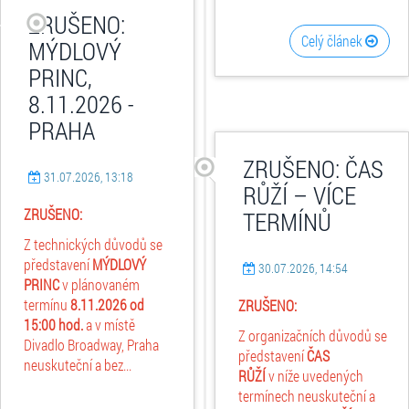
ZRUŠENO:
Celý článek
MÝDLOVÝ
PRINC,
8.11.2026 -
PRAHA
ZRUŠENO: ČAS
31.07.2026, 13:18
RŮŽÍ – VÍCE
ZRUŠENO:
TERMÍNŮ
Z technických důvodů se
představení
MÝDLOVÝ
30.07.2026, 14:54
PRINC
v plánovaném
termínu
8.11.2026
od
ZRUŠENO:
15:00 hod.
a v místě
Z organizačních důvodů se
Divadlo Broadway, Praha
představení
ČAS
neuskuteční a bez...
RŮŽÍ
v níže uvedených
termínech neuskuteční a