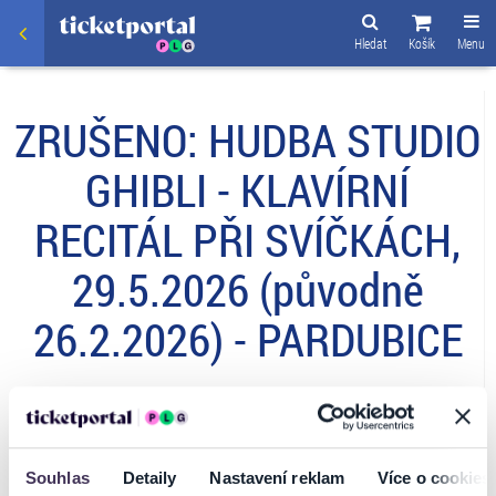
Hledat
Košík
Menu
ZRUŠENO: HUDBA STUDIO
GHIBLI - KLAVÍRNÍ
RECITÁL PŘI SVÍČKÁCH,
29.5.2026 (původně
26.2.2026) - PARDUBICE
ZRUŠENO:
Z technických důvodů se akce
HUDBA STUDIO GHIBLI - KLAVÍRNÍ
Souhlas
Detaily
Nastavení reklam
Více o cookies
RECITÁL PŘI SVÍČKÁCH
v plánovaném termínu
29.5.2026
od 20:00