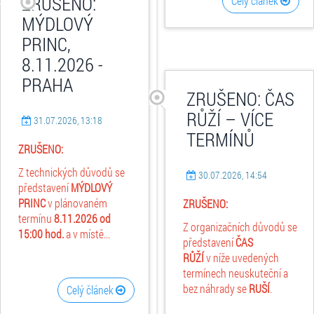
ZRUŠENO:
Celý článek
MÝDLOVÝ
PRINC,
8.11.2026 -
PRAHA
ZRUŠENO: ČAS
RŮŽÍ – VÍCE
31.07.2026, 13:18
TERMÍNŮ
ZRUŠENO:
Z technických důvodů se
30.07.2026, 14:54
představení
MÝDLOVÝ
PRINC
v plánovaném
ZRUŠENO:
termínu
8.11.2026
od
Z organizačních důvodů se
15:00 hod.
a v místě...
představení
ČAS
RŮŽÍ
v níže uvedených
termínech neuskuteční a
bez náhrady se
RUŠÍ
.
Celý článek