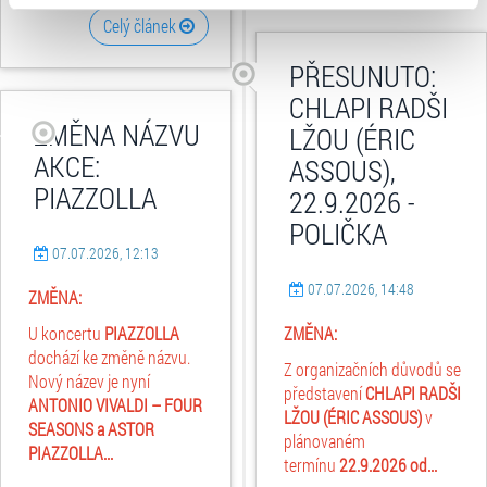
typy cookies používáme, naleznete níže. Možnosti
Celý článek
zpracování upravíte zaškrtnutím příslušné varianty. Svoji
PŘESUNUTO:
volbu můžete kdykoliv změnit v zápatí stránky v záložce
„Cookies a jejich nastavení“.
CHLAPI RADŠI
ZMĚNA NÁZVU
LŽOU (ÉRIC
AKCE:
ASSOUS),
PIAZZOLLA
22.9.2026 -
POLIČKA
07.07.2026, 12:13
07.07.2026, 14:48
ZMĚNA:
U koncertu
PIAZZOLLA
ZMĚNA:
dochází ke změně názvu.
Z organizačních důvodů se
Nový název je nyní
představení
CHLAPI RADŠI
ANTONIO VIVALDI – FOUR
LŽOU (ÉRIC ASSOUS)
v
SEASONS a ASTOR
plánovaném
PIAZZOLLA...
termínu
22.9.2026 od...