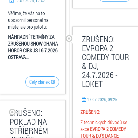
17.07.2026, 12:42
Věříme, že Vás na to
upozornil personál na
místě, ale pro jistotu:
NÁHRADNÍ TERMÍNY ZA
ZRUŠENO:
ZRUŠENOU SHOW OHANA
EVROPA 2
HOROR CIRKUS 16.7.2026
COMEDY TOUR
OSTRAVA...
& DJ,
24.7.2026 -
LOKET
Celý článek
17.07.2026, 09:25
ZRUŠENO:
ZRUŠENO:
POKLAD NA
Z technických důvodů se
STŘÍBRNÉM
akce
EVROPA 2 COMEDY
TOUR & DJ'S DANCE