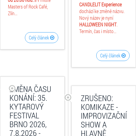
CANDLELIT Experience
Masters of Rock Café,
dochází ke změně názvu.
Zlín...
Nový název je nyní
HALLOWEEN NIGHT
.
Termín, čas i místo...
Celý článek
Celý článek
ZMĚNA ČASU
KONÁNÍ: 35.
ZRUŠENO:
KYTAROVÝ
KOMIKAZE -
FESTIVAL
IMPROVIZAČNÍ
BRNO 2026,
SHOW A
7.8.2026 -
HLAVNĚ