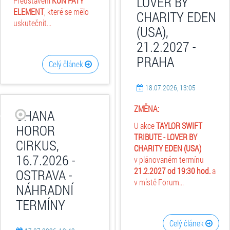
LOVER BY
Představení
KŮŇ PÁTÝ
ELEMENT
, které se mělo
CHARITY EDEN
uskutečnit...
(USA),
21.2.2027 -
PRAHA
Celý článek
18.07.2026, 13:05
ZMĚNA:
OHANA
U akce
TAYLOR SWIFT
HOROR
TRIBUTE - LOVER BY
CIRKUS,
CHARITY EDEN (USA)
16.7.2026 -
v plánovaném termínu
21.2.2027 od 19:30 hod.
a
OSTRAVA -
v místě Forum...
NÁHRADNÍ
TERMÍNY
Celý článek