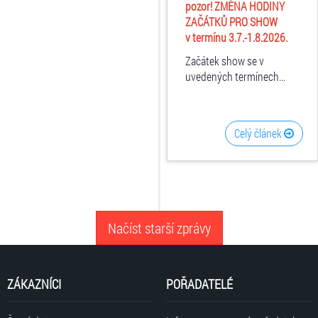
pozor! ZMĚNA HODINY
ZAČÁTKŮ PRO SHOW
v termínu
3.7.-1.8.2026.
Začátek show se v
uvedených termínech...
Celý článek
Načíst starší zprávy
ZÁKAZNÍCI
POŘADATELÉ