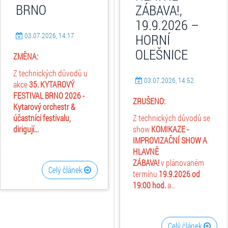
BRNO
ZÁBAVA!,
19.9.2026 –
03.07.2026, 14:17
HORNÍ
OLEŠNICE
ZMĚNA:
Z technických důvodů u
03.07.2026, 14:52
akce
35. KYTAROVÝ
FESTIVAL BRNO 2026 -
ZRUŠENO:
Kytarový orchestr &
účastníci festivalu,
Z technických důvodů se
dirigují...
show
KOMIKAZE -
IMPROVIZAČNÍ SHOW A
HLAVNĚ
ZÁBAVA!
v plánovaném
Celý článek
termínu
19.9.2026
od
19:00 hod.
a...
Celý článek