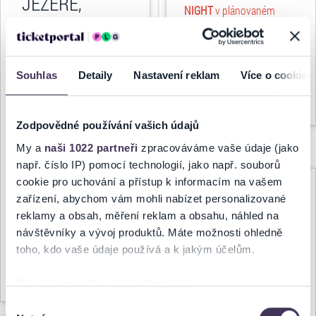
JEZEŘE,
NIGHT
v plánovaném
14.7.2026 -
termínu
24.7.2026
od
BOSKOVICE
18:00 hod.
a v místě...
Souhlas
Detaily
Nastavení reklam
Více o cookies
16.07.2026, 13:20
Celý článek
ZRUŠENO:
Zodpovědné používání vašich údajů
Věříme, že Vás na to
upozornil personál na
My a
naši 1022 partneři
zpracováváme vaše údaje (jako
místě, ale pro jistotu:
např. číslo IP) pomocí technologií, jako např. souborů
cookie pro uchování a přístup k informacím na vašem
Představení
POKLAD NA
ZMĚNA
zařízení, abychom vám mohli nabízet personalizované
STŘÍBRNÉM JEZEŘE
, které
TERMÍNU A
reklamy a obsah, měření reklam a obsahu, náhled na
se mělo uskutečnit v...
ČASU KONÁNÍ:
návštěvníky a vývoj produktů. Máte možnosti ohledně
toho, kdo vaše údaje používá a k jakým účelům.
MARIE
ROTTROVÁ –
Celý článek
Pokud to povolíte, rádi bychom také:
LETNÍ
Shromažďovali informace o vaší geografické poloze,
Výběr