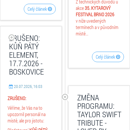
Z technických důvodů u
akce
35. KYTAROVÝ
Celý článek
FESTIVAL BRNO 2026
v níže uvedených
termínech a v původním
místě...
ZRUŠENO:
KŮŇ PÁTÝ
ELEMENT,
Celý článek
17.7.2026 -
BOSKOVICE
20.07.2026, 16:03
ZMĚNA
ZRUŠENO:
PROGRAMU:
Věříme, že Vás na to
TAYLOR SWIFT
upozornil personál na
místě, ale pro jistotu:
TRIBUTE -