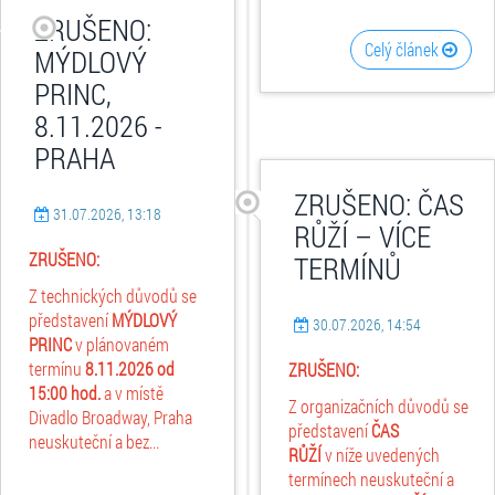
ZRUŠENO:
Celý článek
MÝDLOVÝ
PRINC,
8.11.2026 -
PRAHA
ZRUŠENO: ČAS
31.07.2026, 13:18
RŮŽÍ – VÍCE
ZRUŠENO:
TERMÍNŮ
Z technických důvodů se
představení
MÝDLOVÝ
30.07.2026, 14:54
PRINC
v plánovaném
termínu
8.11.2026
od
ZRUŠENO:
15:00 hod.
a v místě
Z organizačních důvodů se
Divadlo Broadway, Praha
představení
ČAS
neuskuteční a bez...
RŮŽÍ
v níže uvedených
termínech neuskuteční a