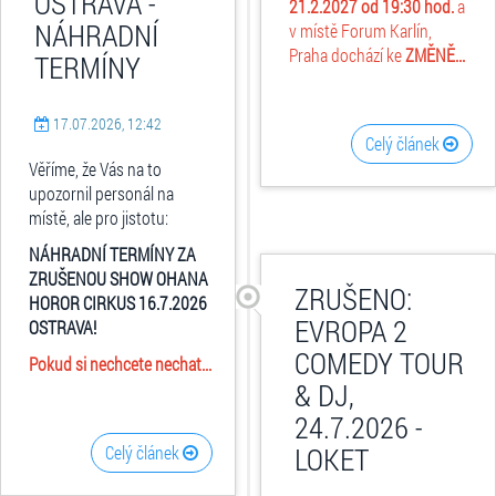
OSTRAVA -
21.2.2027 od 19:30 hod.
a
NÁHRADNÍ
v místě Forum Karlín,
Praha dochází ke
ZMĚNĚ...
TERMÍNY
17.07.2026, 12:42
Celý článek
Věříme, že Vás na to
upozornil personál na
místě, ale pro jistotu:
NÁHRADNÍ TERMÍNY ZA
ZRUŠENOU SHOW OHANA
ZRUŠENO:
HOROR CIRKUS 16.7.2026
EVROPA 2
OSTRAVA!
COMEDY TOUR
Pokud si nechcete nechat...
& DJ,
24.7.2026 -
LOKET
Celý článek