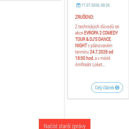
17.07.2026, 09:25
ZRUŠENO:
Z technických důvodů se
akce
EVROPA 2 COMEDY
TOUR & DJ'S DANCE
NIGHT
v plánovaném
termínu
24.7.2026
od
18:00 hod.
a v místě
Amfiteátr Loket...
Celý článek
Načíst starší zprávy