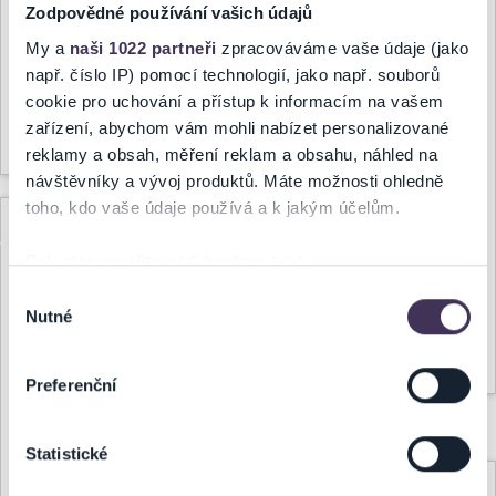
Zodpovědné používání vašich údajů
24.07.2026, 16:15
Milí fanoušci v Evropě...
My a
naši 1022 partneři
zpracováváme vaše údaje (jako
např. číslo IP) pomocí technologií, jako např. souborů
ZMĚNA:
cookie pro uchování a přístup k informacím na vašem
Z technických důvodů u
zařízení, abychom vám mohli nabízet personalizované
Celý článek
akce
35. KYTAROVÝ
reklamy a obsah, měření reklam a obsahu, náhled na
FESTIVAL BRNO 2026
návštěvníky a vývoj produktů. Máte možnosti ohledně
v níže uvedených
toho, kdo vaše údaje používá a k jakým účelům.
termínech a v původním
ZRUŠENO:
místě Nová radnice, Brno,
dochází ke změně místa...
Pokud to povolíte, rádi bychom také:
KŮŇ PÁTÝ
Shromažďovali informace o vaší geografické poloze,
Výběr
ELEMENT,
Nutné
které mohou být přesné na několik metrů
souhlasu
17.7.2026 -
Identifikovali vaše zařízení pomocí aktivního
Celý článek
BOSKOVICE
skenování pro konkrétní charakteristiky (otisk prstu)
Preferenční
Zjistěte více o tom, jak zpracováváme vaše osobní
20.07.2026, 16:03
údaje, a nastavte si předvolby v
části s podrobnostmi
.
Statistické
Svůj souhlas můžete kdykoliv změnit nebo odvolat v
ZRUŠENO:
části Prohlášení o souborech cookie.