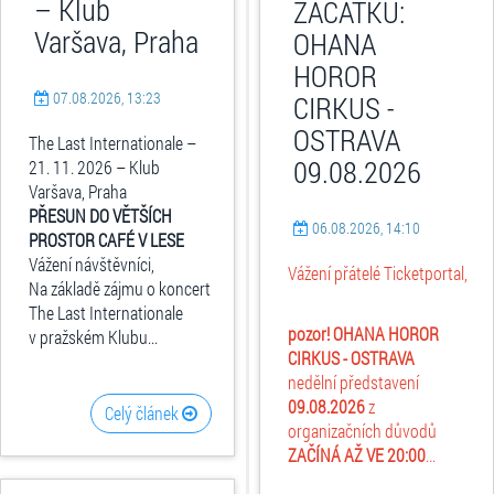
– Klub
ZAČÁTKU:
Varšava, Praha
OHANA
HOROR
07.08.2026, 13:23
CIRKUS -
OSTRAVA
The Last Internationale –
09.08.2026
21. 11. 2026 – Klub
Varšava, Praha
PŘESUN DO VĚTŠÍCH
06.08.2026, 14:10
PROSTOR CAFÉ V LESE
Vážení návštěvníci,
Vážení přátelé Ticketportal,
Na základě zájmu o koncert
The Last Internationale
pozor! OHANA HOROR
v pražském Klubu...
CIRKUS - OSTRAVA
nedělní představení
09.08.2026
z
Celý článek
organizačních důvodů
ZAČÍNÁ AŽ VE 20:00
...