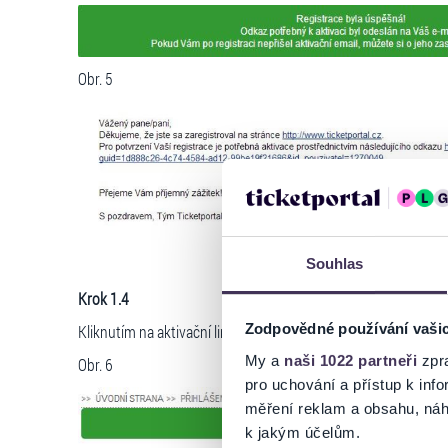
Obr. 5
Souhlas
Krok 1.4
Zodpovědné používání vaši
Kliknutím na aktivační link budete následně přesměrován zp
My a
naši 1022 partneři
zpra
Obr. 6
pro uchování a přístup k in
měření reklam a obsahu, náh
k jakým účelům.