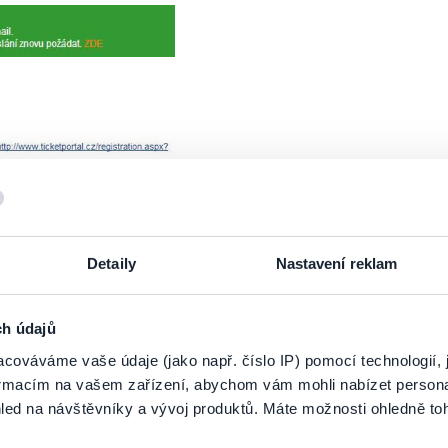
Detaily
Nastavení reklam
ch údajů
ět na stránku
www.ticketportal.cz
, kde Vám potvrdíme aktivaci (obr.6) .Nyní 
cováváme vaše údaje (jako např. číslo IP) pomocí technologií, 
formacím na vašem zařízení, abychom vám mohli nabízet person
led na návštěvníky a vývoj produktů. Máte možnosti ohledně to