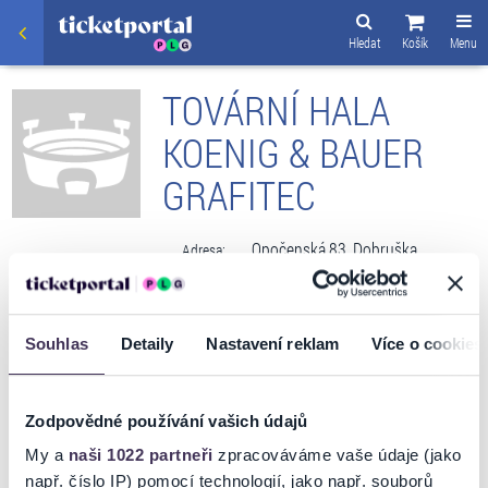
Hledat
Košík
Menu
TOVÁRNÍ HALA
KOENIG & BAUER
GRAFITEC
Opočenská 83, Dobruška
Adresa:
Navigovat
Souhlas
Detaily
Nastavení reklam
Více o cookies
VSTUPENKY
Zodpovědné používání vašich údajů
My a
naši 1022 partneři
zpracováváme vaše údaje (jako
např. číslo IP) pomocí technologií, jako např. souborů