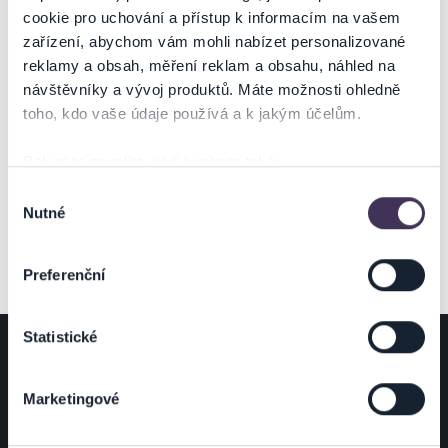
NA MAPĚ
cookie pro uchování a přístup k informacím na vašem
zařízení, abychom vám mohli nabízet personalizované
reklamy a obsah, měření reklam a obsahu, náhled na
návštěvníky a vývoj produktů. Máte možnosti ohledně
toho, kdo vaše údaje používá a k jakým účelům.
Pokud to povolíte, rádi bychom také:
ZOBRAZIT MAPU
Shromažďovali informace o vaší geografické poloze,
Výběr
Nutné
které mohou být přesné na několik metrů
souhlasu
Identifikovali vaše zařízení pomocí aktivního
skenování pro konkrétní charakteristiky (otisk prstu)
Preferenční
Zjistěte více o tom, jak zpracováváme vaše osobní
údaje, a nastavte si předvolby v
části s podrobnostmi
.
Statistické
Svůj souhlas můžete kdykoliv změnit nebo odvolat v
části Prohlášení o souborech cookie.
ZÁKAZNÍCI
POŘADATELÉ
Marketingové
Na těchto stránkách využíváme soubory cookies a další
Časté dotazy
Informace pro nové pořadatele
obdobné technologie (dále jen „cookies“), které mohou
Slevové kódy
Pořadatelský admin