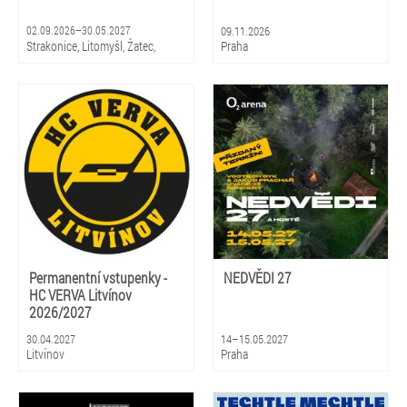
02.09.2026–30.05.2027
09.11.2026
Strakonice, Litomyšl, Žatec,
Praha
Hradec Králové, Zlín, Olomouc,
Praha, Ostrava, Pardubice, Plzeň
Permanentní vstupenky -
NEDVĚDI 27
HC VERVA Litvínov
2026/2027
30.04.2027
14–15.05.2027
Litvínov
Praha