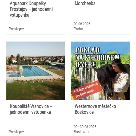
Aquapark Koupelky
Morcheeba
Prostějov – jednodenní
vstupenka
09.08.2026
Prostějov
Praha
Koupaliště Vrahovice –
Westernové městečko
jednodenní vstupenka
Boskovice
09–30.08.2026
Prostějov
Boskovice