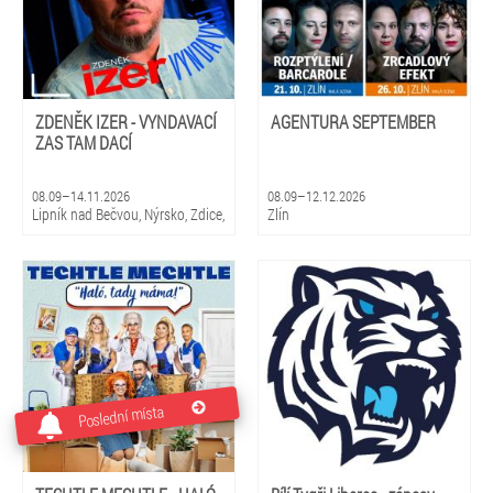
ZDENĚK IZER - VYNDAVACÍ
AGENTURA SEPTEMBER
ZAS TAM DACÍ
08.09–14.11.2026
08.09–12.12.2026
Lipník nad Bečvou, Nýrsko, Zdice,
Zlín
Kopidlno, Dobříš, Šebetov,
Kunštát, Třešť, Žďár nad
Sázavou, Valeč, Bělá pod
Bezdězem
Poslední místa