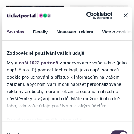
Boleslav, Kladno, Frenštát pod
Radhoštěm, Znojmo, Praha,
Litvínov
Souhlas
Detaily
Nastavení reklam
Více o cookies
Poslední místa
Zodpovědné používání vašich údajů
My a
naši 1022 partneři
zpracováváme vaše údaje (jako
např. číslo IP) pomocí technologií, jako např. souborů
Steel Rave Ostrava 2026
Davis Cup Qualifiers
cookie pro uchování a přístup k informacím na vašem
zařízení, abychom vám mohli nabízet personalizované
reklamy a obsah, měření reklam a obsahu, náhled na
18.09.2026
18–19.09.2026
návštěvníky a vývoj produktů. Máte možnosti ohledně
Ostrava
Praha
toho, kdo vaše údaje používá a k jakým účelům.
Pokud to povolíte, rádi bychom také:
Shromažďovali informace o vaší geografické poloze,
Výběr
Nutné
které mohou být přesné na několik metrů
souhlasu