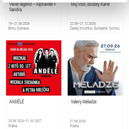
typy cookies používáme, naleznete níže. Možnosti
Večer legend – Alphaville +
Můj Vzor, Božský Karel
zpracování upravíte zaškrtnutím příslušné varianty. Svoji
Sandra
volbu můžete kdykoliv změnit v zápatí stránky v záložce
„Cookies a jejich nastavení“.
19–21.09.2026
22.09–21.12.2026
Brno, Ostrava
Český Krumlov, Šumperk, Turnov,
Luhačovice, Pardubice, Třinec,
Varnsdorf, Ústí nad Labem,
Přerov
ANDĚLÉ
Valery Meladze
25.09.2026–21.03.2027
27.09.2026
Praha
Praha