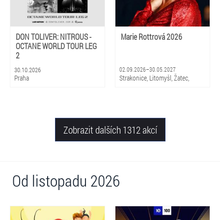
DON TOLIVER: NITROUS -
Marie Rottrová 2026
OCTANE WORLD TOUR LEG
2
30.10.2026
02.09.2026–30.05.2027
Praha
Strakonice, Litomyšl, Žatec,
Hradec Králové, Zlín, Olomouc,
Praha, Ostrava, Pardubice, Plzeň
Zobrazit dalších 1312 akcí
Od listopadu 2026