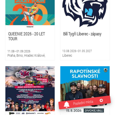
QUEENIE 2026 - 20 LET
Bílí Tygři Liberec - zápasy
TOUR
11.08–01.09.2026
13.08.2026–31.05.2027
Praha, Brno, Hradec Králové,
Liberec
Olomouc, Litomyšl
Poslední místa