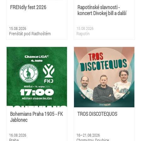
FRENdly fest 2026
Rapotínské slavnosti -
koncert Divokej bill a další
15.08.2026
15.08.2026
Frenštát pod Radhoštěm
Rapotín
Bohemians Praha 1905 - FK
TROS DISCOTEQUOS
Jablonec
16.08.2026
16–21.08.2026
Praha
Chomutov, Doubice