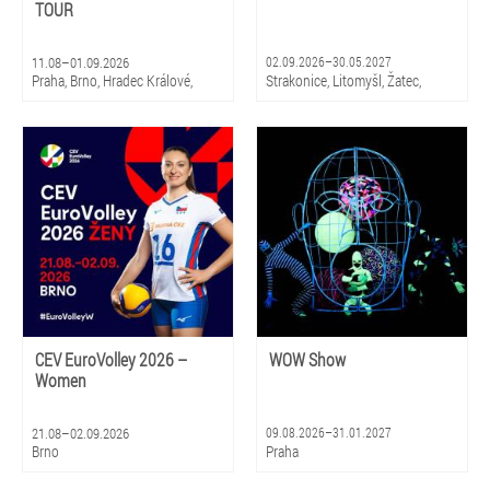
TOUR
11.08–01.09.2026
02.09.2026–30.05.2027
Praha, Brno, Hradec Králové,
Strakonice, Litomyšl, Žatec,
Olomouc, Litomyšl
Hradec Králové, Zlín, Olomouc,
Praha, Ostrava, Pardubice, Plzeň
CEV EuroVolley 2026 –
WOW Show
Women
21.08–02.09.2026
09.08.2026–31.01.2027
Brno
Praha