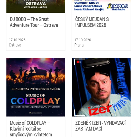
DJ BOBO – The Great
ČESKÝ MEJDAN S
Adventure Tour – Ostrava
IMPULSEM 2026
17.10.2026
17.10.2026
Ostrava
Praha
Music of COLDPLAY –
ZDENĚK IZER - VYNDAVACÍ
Klavírní recitál se
ZAS TAM DACÍ
smyčcovým kvintetem