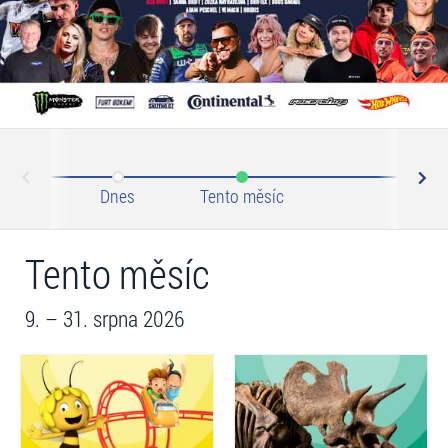
N
ev
Dnes
Tento měsíc
Září 2
Tento měsíc
9. – 31. srpna 2026