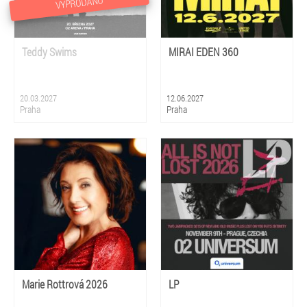
VYPRODÁNO
Teddy Swims
MIRAI EDEN 360
20.03.2027
12.06.2027
Praha
Praha
Marie Rottrová 2026
LP