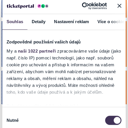
Koupit
Čvn 2027
Víceúčelová sportovní hala
20:00
OPAVA
Souhlas
Detaily
Nastavení reklam
Více o cookies
HARLEM GLOBETROTTERS - THE 100
YEAR TOUR
pátek
23
23.10.2026 17:00 / MAGIC PASS
Zodpovědné používání vašich údajů
OPAVA
Koupit
Říj. 2026
My a
naši 1022 partneři
zpracováváme vaše údaje (jako
17:00
Víceúčelová sportovní hala
např. číslo IP) pomocí technologií, jako např. souborů
OPAVA
cookie pro uchování a přístup k informacím na vašem
zařízení, abychom vám mohli nabízet personalizované
HARLEM GLOBETROTTERS - THE 100
pátek
reklamy a obsah, měření reklam a obsahu, náhled na
YEAR TOUR
23
návštěvníky a vývoj produktů. Máte možnosti ohledně
Koupit
toho, kdo vaše údaje používá a k jakým účelům.
Víceúčelová sportovní hala
Říj. 2026
OPAVA
19:00
Pokud to povolíte, rádi bychom také:
Shromažďovali informace o vaší geografické poloze,
Výběr
Nutné
které mohou být přesné na několik metrů
souhlasu
NA MAPĚ
Identifikovali vaše zařízení pomocí aktivního