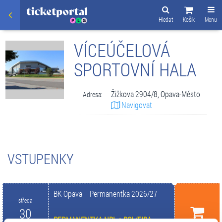
Hledat
Košík
Menu
VÍCEÚČELOVÁ
SPORTOVNÍ HALA
Žižkova 2904/8, Opava-Město
Adresa:
Navigovat
VSTUPENKY
BK Opava – Permanentka 2026/27
středa
30
PERMANENTKA NBL + BCL/FIBA