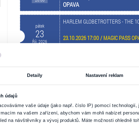
OPAVA
HARLEM GLOBETROTTERS - THE 1
pátek
23
23.10.2026 17:00 / MAGIC PASS OP
Říj. 2026
Víceúčelová sportovní hala
17:00
OPAVA
HARLEM GLOBETROTTERS - THE 1
pátek
23
Detaily
Nastavení reklam
Říj. 2026
Víceúčelová sportovní hala
19:00
OPAVA
ch údajů
cováváme vaše údaje (jako např. číslo IP) pomocí technologií, 
formacím na vašem zařízení, abychom vám mohli nabízet person
NA MAPĚ
led na návštěvníky a vývoj produktů. Máte možnosti ohledně to