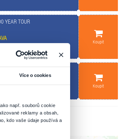
00 YEAR TOUR
AVA
Koupit
00 YEAR TOUR
Více o cookies
Koupit
jako např. souborů cookie
alizované reklamy a obsah,
ho, kdo vaše údaje používá a