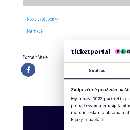
Koupit vstupenky
Na mapě
Pozvat přátele:
Souhlas
Zodpovědné používání vaši
My a
naši 1022 partneři
zpra
pro uchování a přístup k in
měření reklam a obsahu, náh
k jakým účelům.