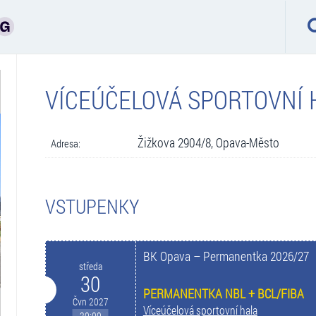
VÍCEÚČELOVÁ SPORTOVNÍ 
Žižkova 2904/8, Opava-Město
Adresa:
VSTUPENKY
BK Opava – Permanentka 2026/27
středa
30
PERMANENTKA NBL + BCL/FIBA
Čvn 2027
Víceúčelová sportovní hala
20:00