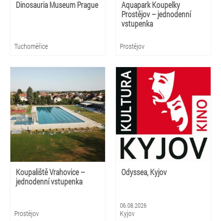
Dinosauria Museum Prague
Aquapark Koupelky
Prostějov – jednodenní
vstupenka
Tuchoměřice
Prostějov
Koupaliště Vrahovice –
Odyssea, Kyjov
jednodenní vstupenka
06.08.2026
Prostějov
Kyjov