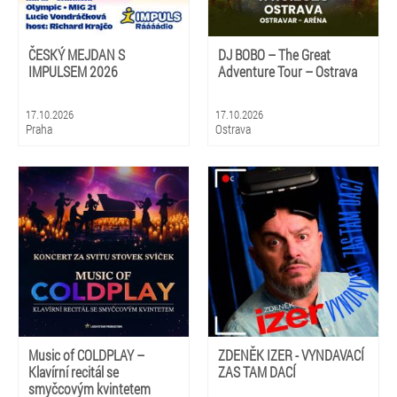
ČESKÝ MEJDAN S
DJ BOBO – The Great
IMPULSEM 2026
Adventure Tour – Ostrava
17.10.2026
17.10.2026
Praha
Ostrava
Music of COLDPLAY –
ZDENĚK IZER - VYNDAVACÍ
Klavírní recitál se
ZAS TAM DACÍ
smyčcovým kvintetem