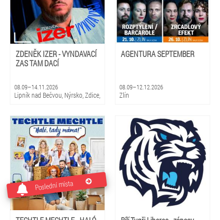
ZDENĚK IZER - VYNDAVACÍ
AGENTURA SEPTEMBER
ZAS TAM DACÍ
08.09–14.11.2026
08.09–12.12.2026
Lipník nad Bečvou, Nýrsko, Zdice,
Zlín
Kopidlno, Dobříš, Šebetov,
Kunštát, Třešť, Žďár nad
Sázavou, Valeč, Bělá pod
Bezdězem
Poslední místa