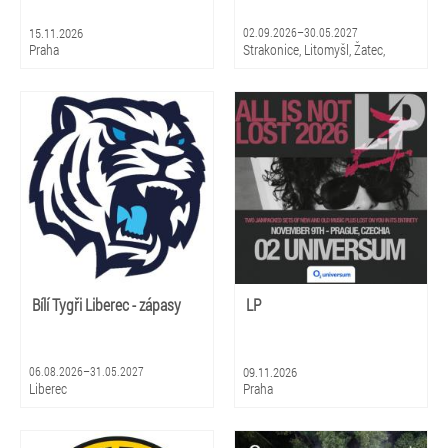
15.11.2026
02.09.2026–30.05.2027
Praha
Strakonice, Litomyšl, Žatec,
Hradec Králové, Zlín, Olomouc,
Praha, Ostrava, Pardubice, Plzeň
Bílí Tygři Liberec - zápasy
LP
06.08.2026–31.05.2027
09.11.2026
Liberec
Praha