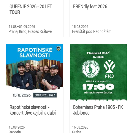
QUEENIE 2026 - 20 LET
FRENdly fest 2026
TOUR
11.08–01.09.2026
15.08.2026
Praha, Brno, Hradec Králové,
Frenštát pod Radhoštěm
Olomouc, Litomyšl
Rapotínské slavnosti -
Bohemians Praha 1905 - FK
koncert Divokej bill a další
Jablonec
15.08.2026
16.08.2026
Rapotín
Praha