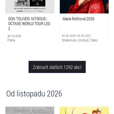
DON TOLIVER: NITROUS -
Marie Rottrová 2026
OCTANE WORLD TOUR LEG
2
30.10.2026
02.09.2026–30.05.2027
Praha
Strakonice, Litomyšl, Žatec,
Hradec Králové, Zlín, Olomouc,
Praha, Ostrava, Pardubice, Plzeň
Zobrazit dalších 1292 akcí
Od listopadu 2026