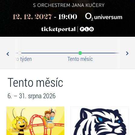
N
ev
Tento týden
Tento měsíc
Zář
Tento měsíc
6. – 31. srpna 2026