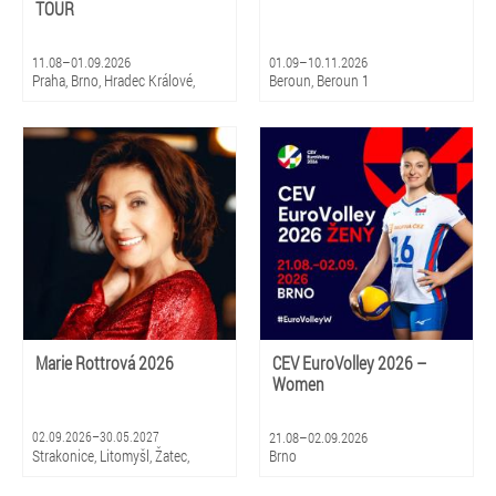
TOUR
11.08–01.09.2026
01.09–10.11.2026
Praha, Brno, Hradec Králové,
Beroun, Beroun 1
Olomouc, Litomyšl
Marie Rottrová 2026
CEV EuroVolley 2026 –
Women
02.09.2026–30.05.2027
21.08–02.09.2026
Strakonice, Litomyšl, Žatec,
Brno
Hradec Králové, Zlín, Olomouc,