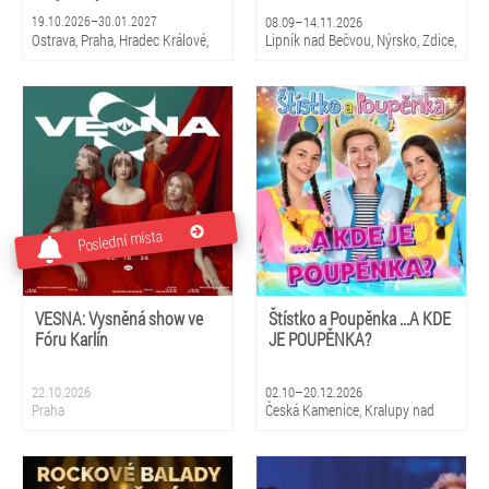
19.10.2026–30.01.2027
08.09–14.11.2026
Ostrava, Praha, Hradec Králové,
Lipník nad Bečvou, Nýrsko, Zdice,
Zlín, Brno, České Budějovice,
Kopidlno, Dobříš, Šebetov,
Pardubice
Kunštát, Třešť, Žďár nad
Sázavou, Valeč, Bělá pod
Bezdězem
Poslední místa
VESNA: Vysněná show ve
Štístko a Poupěnka ...A KDE
Fóru Karlín
JE POUPĚNKA?
22.10.2026
02.10–20.12.2026
Praha
Česká Kamenice, Kralupy nad
Vltavou, Duchcov, Žatec, Vrchlabí,
Pardubice, Kyjov, Uherské
Hradiště, Vizovice, Česká