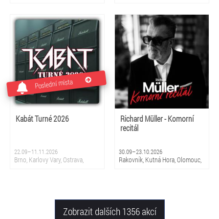
Poslední místa
Kabát Turné 2026
Richard Müller - Komorní
recitál
22.09–11.11.2026
30.09–23.10.2026
Brno, Karlovy Vary, Ostrava,
Rakovník, Kutná Hora, Olomouc,
Praha, Chomutov, Jihlava, Ústí
Mladá Boleslav, Klatovy, Vsetín,
nad Labem, Plzeň, České
Ostrava, České Budějovice, Opava
Budějovice, Zlín, Prostějov,
Hradec Králové, Pardubice, Mladá
Boleslav, Liberec
Zobrazit dalších 1356 akcí