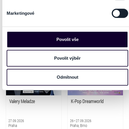
typy cookies používáme, naleznete níže. Možnosti
Večer legend – Alphaville +
Můj Vzor, Božský Karel
zpracování upravíte zaškrtnutím příslušné varianty. Svoji
Sandra
volbu můžete kdykoliv změnit v zápatí stránky v záložce
„Cookies a jejich nastavení“.
19–21.09.2026
22.09–21.12.2026
Brno, Ostrava
Český Krumlov, Šumperk, Turnov,
Luhačovice, Pardubice, Třinec,
Varnsdorf, Ústí nad Labem,
Přerov
Valery Meladze
K-Pop Dreamworld
27.09.2026
26–27.09.2026
Praha
Praha, Brno