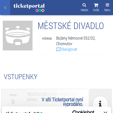
Hledat
Košík
Menu
MĚSTSKÉ DIVADLO
Boženy Němcové 552/32,
Adresa:
Chomutov
Navigovat
VSTUPENKY
TECHTLE MECHTLE - HALÓ, TADY
středa
V síti Ticketportal nyní
MÁMA!
9
vyprodáno.
Městské divadlo
Zář. 2026
V síti Ticketportal nyní vyprodáno.
CHOMUTOV
16:00