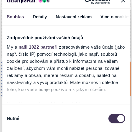
TECHTLE MECHTLE - HALÓ, TADY
Souhlas
Detaily
Nastavení reklam
Více o cookies
MÁMA!
středa
V síti Ticketportal nyní
9
vyprodáno.
09.09.2026 / ZMĚNA HODINY
V naší síti je vyprodáno (možné uvolnění
Zodpovědné používání vašich údajů
ZAČÁTKU, NOVĚ: 19:30
Zář. 2026
nevyzvednutých rezervací zpět do prodeje).
19:30
Městské divadlo
My a
naši 1022 partneři
zpracováváme vaše údaje (jako
CHOMUTOV
např. číslo IP) pomocí technologií, jako např. souborů
cookie pro uchování a přístup k informacím na vašem
Sirény na cestách (Pogodová -
zařízení, abychom vám mohli nabízet personalizované
čtvrtek
Asterová - Finková)
8
reklamy a obsah, měření reklam a obsahu, náhled na
návštěvníky a vývoj produktů. Máte možnosti ohledně
Koupit
Městské divadlo
Říj. 2026
CHOMUTOV
toho, kdo vaše údaje používá a k jakým účelům.
19:00
Pokud to povolíte, rádi bychom také:
Shromažďovali informace o vaší geografické poloze,
Výběr
NA MAPĚ
Nutné
které mohou být přesné na několik metrů
souhlasu
Identifikovali vaše zařízení pomocí aktivního