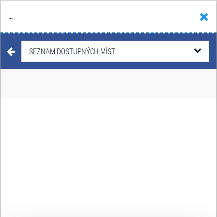
...
Hledat
Košík
Menu
KD HRONOVICKÁ
SEZNAM DOSTUPNÝCH MÍST
Hronovická 406, Pardubice
Adresa:
Navigovat
VSTUPENKY
Taneční odpolední čaje - Hradecký
neděle
Šraml
25
Koupit
KD Hronovická
Říj. 2026
PARDUBICE
14:00