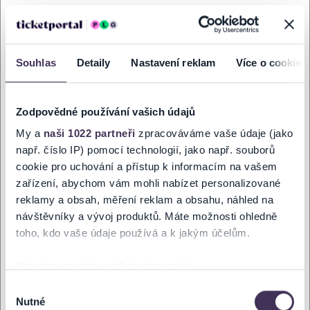
Taneční odpolední čaje - KV Band
neděle
22
Koupit
KD Hronovická
Souhlas
Detaily
Nastavení reklam
Více o cookies
Lis. 2026
PARDUBICE
14:00
Zodpovědné používání vašich údajů
Vánoční představení - Chorus
úterý
15
My a
naši 1022 partneři
zpracováváme vaše údaje (jako
např. číslo IP) pomocí technologií, jako např. souborů
Koupit
KD Hronovická
Pros. 2026
PARDUBICE
16:00
cookie pro uchování a přístup k informacím na vašem
zařízení, abychom vám mohli nabízet personalizované
reklamy a obsah, měření reklam a obsahu, náhled na
Předsilvestr - Srubovanka
úterý
návštěvníky a vývoj produktů. Máte možnosti ohledně
29
toho, kdo vaše údaje používá a k jakým účelům.
Koupit
KD Hronovická
Pros. 2026
PARDUBICE
16:00
Pokud to povolíte, rádi bychom také:
Shromažďovali informace o vaší geografické poloze,
Výběr
Nutné
které mohou být přesné na několik metrů
souhlasu