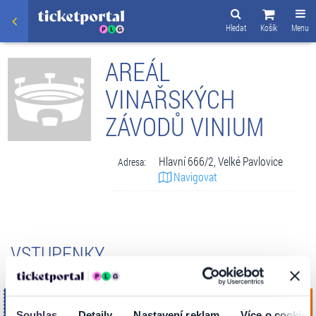
Hledat
Košík
Menu
AREÁL
VINAŘSKÝCH
ZÁVODŮ VINIUM
Hlavní 666/2, Velké Pavlovice
Adresa:
Navigovat
VSTUPENKY
Švanci – JÁ SU JÁ SHOW
pátek
Souhlas
Detaily
Nastavení reklam
Více o cookies