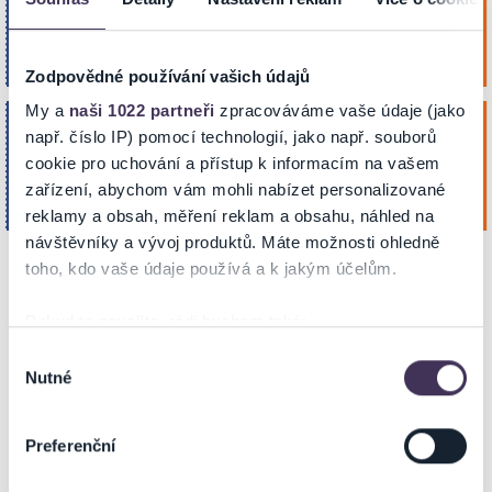
28
Koupit
Areál vinařských závodů Vinium
Srp. 2026
VELKÉ PAVLOVICE
20:00
Zodpovědné používání vašich údajů
My a
naši 1022 partneři
zpracováváme vaše údaje (jako
VINOHRANÍ VE VINIU
sobota
např. číslo IP) pomocí technologií, jako např. souborů
29
cookie pro uchování a přístup k informacím na vašem
Koupit
Areál vinařských závodů Vinium
Srp. 2026
zařízení, abychom vám mohli nabízet personalizované
VELKÉ PAVLOVICE
15:00
reklamy a obsah, měření reklam a obsahu, náhled na
návštěvníky a vývoj produktů. Máte možnosti ohledně
toho, kdo vaše údaje používá a k jakým účelům.
NA MAPĚ
Pokud to povolíte, rádi bychom také:
Shromažďovali informace o vaší geografické poloze,
Výběr
Nutné
které mohou být přesné na několik metrů
souhlasu
Identifikovali vaše zařízení pomocí aktivního
skenování pro konkrétní charakteristiky (otisk prstu)
Preferenční
Zjistěte více o tom, jak zpracováváme vaše osobní
ZOBRAZIT MAPU
údaje, a nastavte si předvolby v
části s podrobnostmi
.