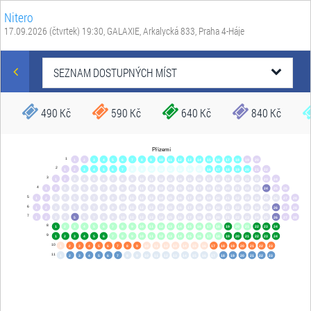
Nitero
17.09.2026 (čtvrtek) 19:30
, GALAXIE, Arkalycká 833, Praha 4-Háje
SEZNAM DOSTUPNÝCH MÍST
490 Kč
590 Kč
640 Kč
840 Kč