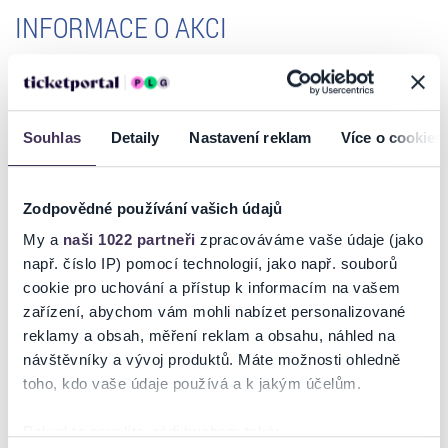
INFORMACE O AKCI
Koncert se koná pod záštitou primátora statutárního města Teplice
Bc. Jiřího Štábla
Souhlas
Detaily
Nastavení reklam
Více o cookies
Program:
Ludwig van Beethoven: Egmont, op. 84
Johannes Brahms: Koncert pro housle D dur, op. 77
Robert Schumann: Koncert pro violoncello a moll, op. 129
Zodpovědné používání vašich údajů
Ludwig van Beethoven: Symfonie č. 8 F dur, op. 93
My a
naši 1022 partneři
zpracováváme vaše údaje (jako
Účinkují:
např. číslo IP) pomocí technologií, jako např. souborů
Hyojin Ellen Kim - housle
cookie pro uchování a přístup k informacím na vašem
vítěz Soutěže Heinrich Schiff Cellowettbewerb Wien - violoncello
zařízení, abychom vám mohli nabízet personalizované
reklamy a obsah, měření reklam a obsahu, náhled na
Severočeská filharmonie Teplice
dirigenti:
návštěvníky a vývoj produktů. Máte možnosti ohledně
Číst více
Simon Erdei
toho, kdo vaše údaje používá a k jakým účelům.
Tobias Treitner
Tamilla Sadigbayli
Pokud to povolíte, rádi bychom také: