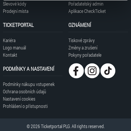
typy cookies používáme, naleznete níže. Možnosti
Slevové kódy
Pořadatelský admin
zpracování upravíte zaškrtnutím příslušné varianty. Svoji
Prodejní místa
Aplikace CheckTicket
volbu můžete kdykoliv změnit v zápatí stránky v záložce
„Cookies a jejich nastavení“.
TICKETPORTAL
OZNÁMENÍ
Kariéra
Tiskové zprávy
Logo manuál
Změny a zrušení
Kontakt
Pokyny pořadatele
PODMÍNKY A NASTAVENÍ
Podmínky nákupu vstupenek
Ochrana osobních údajů
Nastavení cookies
Prohlášení o přístupnosti
© 2026 Ticketportal PLG. All rights reserved.