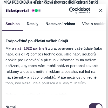
MÍŠA RŮŽIČKOVÁ a její písničková show pro děti Popletení čertíci
To se tak jednou v pekle rozzlobil Lucifer, že mu malí čerti schovali
brýle a on si nemohl číst v knize hříchů. To jsou ale Čertoviny.
Podíváme se do lesa, kam si chodí čerti hrát, která Strašidla přiletěla
Souhlas
Detaily
Nastavení reklam
Více o cookies
na Strašidelný rej. Také tam narazíme na Popletené čertíky, kteří utekli
z pekla, protože jim tam bylo moc horko. Běhali po lese a zpívali a
tancovali BuBuBu….
Zodpovědné používání vašich údajů
Během představení jsou děti zapojovány do písniček a zvány k tanci
My a
naši 1022 partneři
zpracováváme vaše údaje (jako
na pódiu, po celou dobu představení mohou také tancovat před
např. číslo IP) pomocí technologií, jako např. souborů
pódiem.
cookie pro uchování a přístup k informacím na vašem
Délka představení: 60 min.
zařízení, abychom vám mohli nabízet personalizované
Vstupné: 290,- Kč
reklamy a obsah, měření reklam a obsahu, náhled na
Číst více
návštěvníky a vývoj produktů. Máte možnosti ohledně
Prodej vstupenek od 7. 10. 2024
toho, kdo vaše údaje používá a k jakým účelům.
Ticketportal je zárukou pravosti vstupenek
Pokud to povolíte, rádi bychom také:
Na stránkách společnosti Ticketportal si vždy zakoupíte
Shromažďovali informace o vaší geografické poloze,
Výběr
originální vstupenky.
Nutné
které mohou být přesné na několik metrů
souhlasu