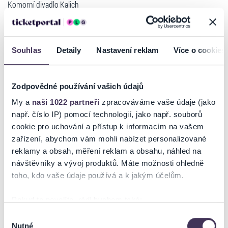
Komorní divadlo Kalich
MŮJ NEJLEPŠÍ KAMARÁD
Eric Assous
Režie: Jakub Nvota
Souhlas
Detaily
Nastavení reklam
Více o cookies
Situační komedie. Bernard žije spokojeně v manželství s Nelly. Má
dobrou práci, dospívajícího syna, o kterém se domnívá, že je geniální.
Bernard má však slabost i pro jiné ženy. Třeba pro mladou stážistku z
Zodpovědné používání vašich údajů
tchánovy firmy. Bernard má nejlepšího kamaráda Philippa. A Philippe
je dobrák od kosti. Takže když Bernardovi začne milenka přerůstat
My a
naši 1022 partneři
zpracováváme vaše údaje (jako
přes hlavu, Philippovi nezbývá než podat nejlepšímu kamarádovi v
např. číslo IP) pomocí technologií, jako např. souborů
nouzi pomocnou ruku...
cookie pro uchování a přístup k informacím na vašem
Hrají: Aleš Háma, Petr Motloch, Nela Boudová, Tereza Kostková,
zařízení, abychom vám mohli nabízet personalizované
Michaela Dittrichová/Lucie Okonová
reklamy a obsah, měření reklam a obsahu, náhled na
Číst více
návštěvníky a vývoj produktů. Máte možnosti ohledně
Cena vstupenky: 360,- 440,- 500,- Kč
toho, kdo vaše údaje používá a k jakým účelům.
ABO JARO 2024 sk.D1
Ticketportal je zárukou pravosti vstupenek
Pořad je zařazen do programu SENIOR PAS DK.
Pokud to povolíte, rádi bychom také:
Na stránkách společnosti Ticketportal si vždy zakoupíte
Shromažďovali informace o vaší geografické poloze,
Výběr
Veškeré slevy budou poskytnuty pouze v pokladně Krušnohorského
originální vstupenky.
Nutné
které mohou být přesné na několik metrů
souhlasu