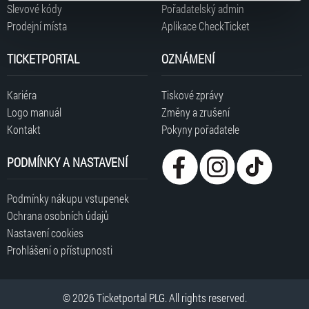
typy cookies používáme, naleznete níže. Možnosti
Slevové kódy
Pořadatelský admin
zpracování upravíte zaškrtnutím příslušné varianty. Svoji
Prodejní místa
Aplikace CheckTicket
volbu můžete kdykoliv změnit v zápatí stránky v záložce
„Cookies a jejich nastavení“.
TICKETPORTAL
OZNÁMENÍ
Kariéra
Tiskové zprávy
Logo manuál
Změny a zrušení
Kontakt
Pokyny pořadatele
PODMÍNKY A NASTAVENÍ
Podmínky nákupu vstupenek
Ochrana osobních údajů
Nastavení cookies
Prohlášení o přístupnosti
© 2026 Ticketportal PLG. All rights reserved.