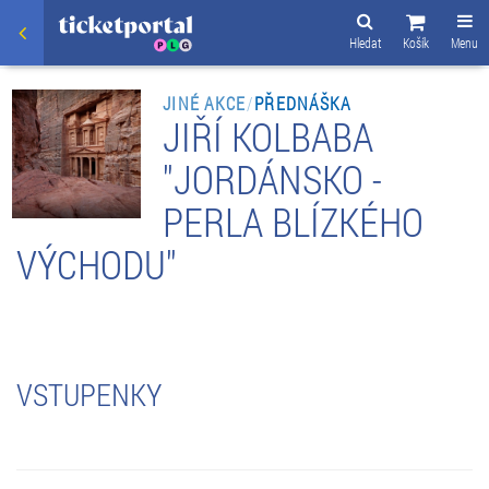
Hledat
Košík
Menu
JINÉ AKCE
/
PŘEDNÁŠKA
JIŘÍ KOLBABA
"JORDÁNSKO -
PERLA BLÍZKÉHO
VÝCHODU"
VSTUPENKY