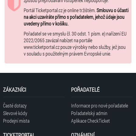
způsob přeprodávání vstupenek nepodporuje.
Portál Ticketportal.cz je online tržištěm.
Smlouvu o účasti
na akci uzavíráte přímo s pořadatelem, jehož údaje jsou
uvedeny přímo v košíku.
Pořadatel se ve smyslu čl. 30 odst. 1 písm. e) nařízení EU
2022/2065 zavázal nabízet na portále
www.ticketportal.cz pouze výrobky nebo služby, jež jsou
v souladu s použitelným právem Evropské unie.
ZÁKAZNÍCI
POŘADATELÉ
Časté dotazy
Informace pro nové pořadatele
Slevové kódy
Pořadatelský admin
Prodejní místa
Aplikace CheckTicket
TICKETPORTAL
OZNÁMENÍ