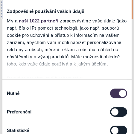
Koupit
Mattoni Arena
Zář. 2026
KARLOVY VARY
Zodpovědné používání vašich údajů
17:00
My a
naši 1022 partneři
zpracováváme vaše údaje (jako
např. číslo IP) pomocí technologií, jako např. souborů
cookie pro uchování a přístup k informacím na vašem
POPIS
zařízení, abychom vám mohli nabízet personalizované
reklamy a obsah, měření reklam a obsahu, náhled na
návštěvníky a vývoj produktů. Máte možnosti ohledně
HC ENERGIE KARLOVY VARY
toho, kdo vaše údaje používá a k jakým účelům.
Ticketportal je zárukou pravosti vstupenek
Pokud to povolíte, rádi bychom také:
Shromažďovali informace o vaší geografické poloze,
Výběr
Na stránkách společnosti Ticketportal si vždy zakoupíte
Nutné
které mohou být přesné na několik metrů
souhlasu
originální vstupenky.
Identifikovali vaše zařízení pomocí aktivního
Ticketportal nemůže zaručit pravost vstupenek
skenování pro konkrétní charakteristiky (otisk prstu)
zakoupených na přeprodejních portálech. Ticketportal s
Preferenční
Zjistěte více o tom, jak zpracováváme vaše osobní
těmito společnostmi nemá nic společného a tento
údaje, a nastavte si předvolby v
části s podrobnostmi
.
způsob přeprodávání vstupenek nepodporuje.
Statistické
Svůj souhlas můžete kdykoliv změnit nebo odvolat v