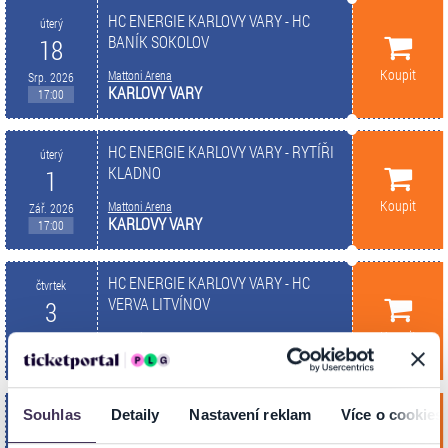
HC ENERGIE KARLOVY VARY - HC
úterý
BANÍK SOKOLOV
18
Koupit
Mattoni Arena
Srp. 2026
KARLOVY VARY
17:00
HC ENERGIE KARLOVY VARY - RYTÍŘI
úterý
KLADNO
1
Koupit
Mattoni Arena
Zář. 2026
KARLOVY VARY
17:00
HC ENERGIE KARLOVY VARY - HC
čtvrtek
VERVA LITVÍNOV
3
Koupit
Mattoni Arena
Zář. 2026
KARLOVY VARY
17:00
HC ENERGIE KARLOVY VARY - HC
Souhlas
Detaily
Nastavení reklam
Více o cookies
čtvrtek
SPARTA PRAHA
10