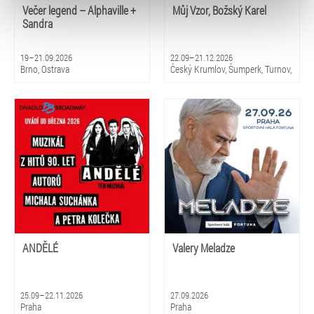
typy cookies používáme, naleznete níže. Možnosti
Večer legend – Alphaville +
Můj Vzor, Božský Karel
zpracování upravíte zaškrtnutím příslušné varianty. Svoji
Sandra
volbu můžete kdykoliv změnit v zápatí stránky v záložce
„Cookies a jejich nastavení“.
19–21.09.2026
22.09–21.12.2026
Brno, Ostrava
Český Krumlov, Šumperk, Turnov,
Luhačovice, Pardubice, Třinec,
Varnsdorf, Ústí nad Labem,
Přerov
ANDĚLÉ
Valery Meladze
25.09–22.11.2026
27.09.2026
Praha
Praha