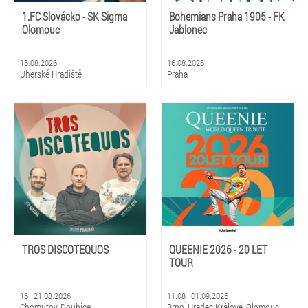
1.FC Slovácko - SK Sigma
Bohemians Praha 1905 - FK
Olomouc
Jablonec
15.08.2026
16.08.2026
Uherské Hradiště
Praha
TROS DISCOTEQUOS
QUEENIE 2026 - 20 LET
TOUR
16–21.08.2026
11.08–01.09.2026
Chomutov, Doubice
Brno, Hradec Králové, Olomouc,