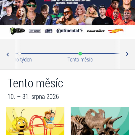
N
ev
Tento týden
Tento měsíc
Zář
Tento měsíc
10. – 31. srpna 2026