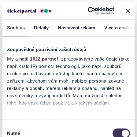
Boleslav, Kladno, Frenštát pod
Radhoštěm, Znojmo, Praha,
Litvínov
Souhlas
Detaily
Nastavení reklam
Více o cookies
Poslední místa
Zodpovědné používání vašich údajů
My a
naši 1022 partneři
zpracováváme vaše údaje (jako
např. číslo IP) pomocí technologií, jako např. souborů
Steel Rave Ostrava 2026
Davis Cup Qualifiers
cookie pro uchování a přístup k informacím na vašem
zařízení, abychom vám mohli nabízet personalizované
reklamy a obsah, měření reklam a obsahu, náhled na
18.09.2026
18–19.09.2026
návštěvníky a vývoj produktů. Máte možnosti ohledně
Ostrava
Praha
toho, kdo vaše údaje používá a k jakým účelům.
Pokud to povolíte, rádi bychom také:
Shromažďovali informace o vaší geografické poloze,
Výběr
Nutné
které mohou být přesné na několik metrů
souhlasu