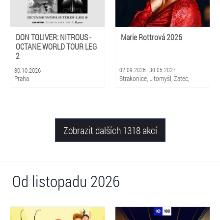
DON TOLIVER: NITROUS -
Marie Rottrová 2026
OCTANE WORLD TOUR LEG
2
30.10.2026
02.09.2026–30.05.2027
Praha
Strakonice, Litomyšl, Žatec,
Hradec Králové, Zlín, Olomouc,
Praha, Ostrava, Pardubice, Plzeň
Zobrazit dalších 1318 akcí
Od listopadu 2026