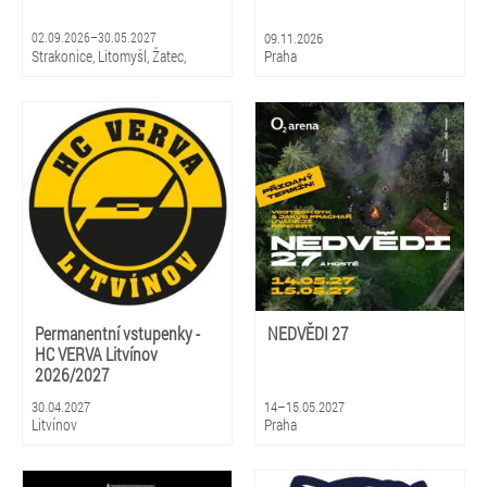
02.09.2026–30.05.2027
09.11.2026
Strakonice, Litomyšl, Žatec,
Praha
Hradec Králové, Zlín, Olomouc,
Praha, Ostrava, Pardubice, Plzeň
Permanentní vstupenky -
NEDVĚDI 27
HC VERVA Litvínov
2026/2027
30.04.2027
14–15.05.2027
Litvínov
Praha