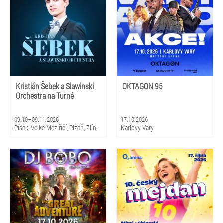
Boleslav, Liberec
Kristián Šebek a Slawinski
OKTAGON 95
Orchestra na Turné
09.10–09.11.2026
17.10.2026
Písek, Velké Meziříčí, Plzeň, Zlín,
Karlovy Vary
Bílina, Brno, Jičín