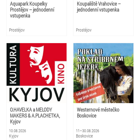
Aquapark Koupelky
Koupaliště Vrahovice –
Prostějov – jednodenní
jednodenní vstupenka
vstupenka
Prostějov
Prostějov
O.HAVELKA a MELODY
Westernové městečko
MAKERS & A.PLACHETKA,
Boskovice
Kyjov
10.08.2026
11–30.08.2026
Kyjov
Boskovice