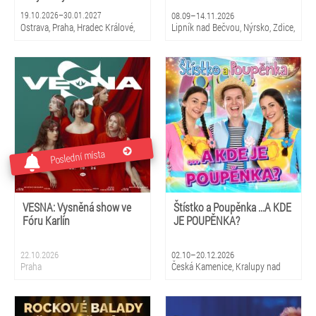
19.10.2026–30.01.2027
08.09–14.11.2026
Ostrava, Praha, Hradec Králové,
Lipník nad Bečvou, Nýrsko, Zdice,
Zlín, Brno, České Budějovice,
Kopidlno, Dobříš, Šebetov,
Pardubice
Kunštát, Třešť, Žďár nad
Sázavou, Valeč, Bělá pod
Bezdězem
Poslední místa
VESNA: Vysněná show ve
Štístko a Poupěnka ...A KDE
Fóru Karlín
JE POUPĚNKA?
22.10.2026
02.10–20.12.2026
Praha
Česká Kamenice, Kralupy nad
Vltavou, Duchcov, Žatec, Vrchlabí,
Pardubice, Kyjov, Uherské
Hradiště, Vizovice, Česká