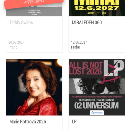
VYPRODÁNO
Teddy Swims
MIRAI EDEN 360
20.03.2027
12.06.2027
Praha
Praha
Marie Rottrová 2026
LP