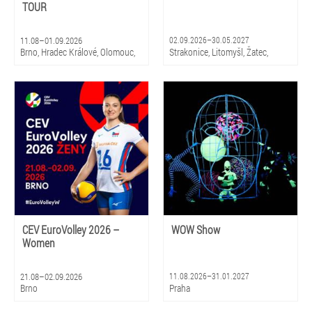
TOUR
11.08–01.09.2026
02.09.2026–30.05.2027
Brno, Hradec Králové, Olomouc,
Strakonice, Litomyšl, Žatec,
Litomyšl
Hradec Králové, Zlín, Olomouc,
Praha, Ostrava, Pardubice, Plzeň
CEV EuroVolley 2026 –
WOW Show
Women
21.08–02.09.2026
11.08.2026–31.01.2027
Brno
Praha