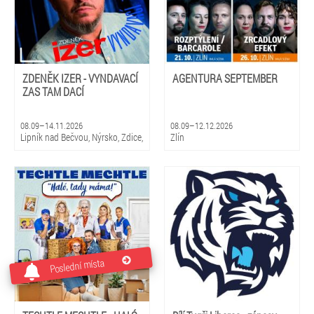
ZDENĚK IZER - VYNDAVACÍ
AGENTURA SEPTEMBER
ZAS TAM DACÍ
08.09–14.11.2026
08.09–12.12.2026
Lipník nad Bečvou, Nýrsko, Zdice,
Zlín
Kopidlno, Dobříš, Šebetov,
Kunštát, Třešť, Žďár nad
Sázavou, Valeč, Bělá pod
Bezdězem
Poslední místa