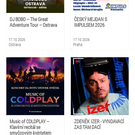
DJ BOBO – The Great
ČESKÝ MEJDAN S
Adventure Tour – Ostrava
IMPULSEM 2026
17.10.2026
17.10.2026
Ostrava
Praha
Music of COLDPLAY –
ZDENĚK IZER - VYNDAVACÍ
Klavírní recitál se
ZAS TAM DACÍ
smyčcovým kvintetem