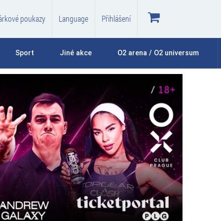
árkové poukazy
Language
Přihlášení
Sport
Jiné akce
O2 arena / O2 universum