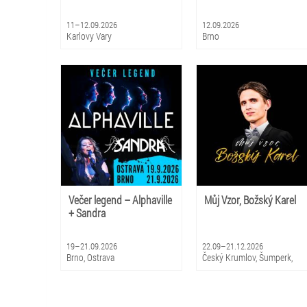
11–12.09.2026
12.09.2026
Karlovy Vary
Brno
Večer legend – Alphaville
Můj Vzor, Božský Karel
+ Sandra
19–21.09.2026
22.09–21.12.2026
Brno, Ostrava
Český Krumlov, Šumperk,
Turnov, Luhačovice,
Pardubice, Třinec, Varnsdorf,
Ústí nad Labem, Přerov