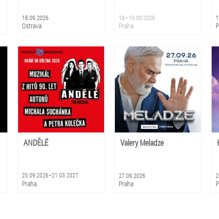
B
V
18.09.2026
18–19.09.2026
1
R
Ostrava
Praha
P
L
S
M
T
B
R
L
ANDĚLÉ
Valery Meladze
25.09.2026–21.03.2027
27.09.2026
2
Praha
Praha
P