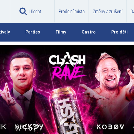
Hledat
Prodejní místa
Změny a zrušení
D
ivaly
Parties
Filmy
Gastro
Pro děti