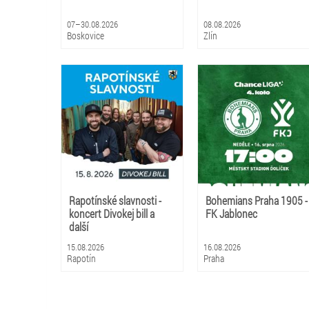
07–30.08.2026
08.08.2026
Boskovice
Zlín
Rapotínské slavnosti -
Bohemians Praha 1905 -
koncert Divokej bill a
FK Jablonec
další
15.08.2026
16.08.2026
Rapotín
Praha