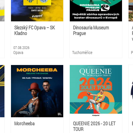
Slezský FC Opava – SK
Dinosauria Museum
Kladno
Prague
07.08.2026
Opava
Tuchoměřice
P
Morcheeba
QUEENIE 2026 - 20 LET
TOUR