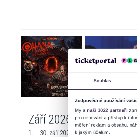
Souhlas
Zodpovědné používání vaši
My a
naši 1022 partneři
zpra
Září 2026
pro uchování a přístup k in
měření reklam a obsahu, náh
1. – 30. září 2026
k jakým účelům.