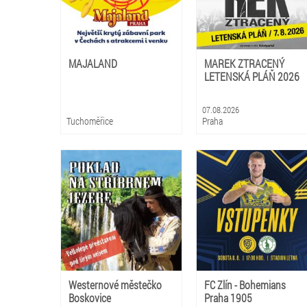
MAJALAND
MAREK ZTRACENÝ
LETENSKÁ PLÁŇ 2026
07.08.2026
Tuchoměřice
Praha
Westernové městečko
FC Zlín - Bohemians
Boskovice
Praha 1905