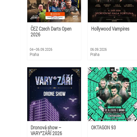
ČEZ Czech Darts Open
Hollywood Vampires
2026
04–06.09.2026
06.09.2026
Praha
Praha
Dronová show –
OKTAGON 93
VARY°ZÁŘÍ 2026