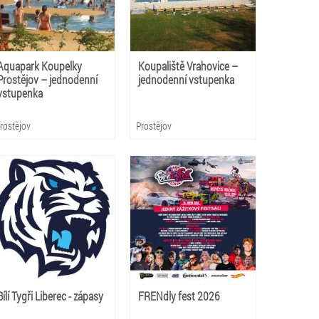
Aquapark Koupelky
Koupaliště Vrahovice –
Prostějov – jednodenní
jednodenní vstupenka
vstupenka
rostějov
Prostějov
Bílí Tygři Liberec - zápasy
FRENdly fest 2026