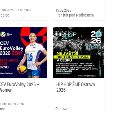
3.08.2026–31.05.2027
15.08.2026
iberec
Frenštát pod Radhoštěm
CEV EuroVolley 2026 –
HIP HOP ŽIJE Ostrava
Women
2026
1.08–02.09.2026
rno
Ostrava