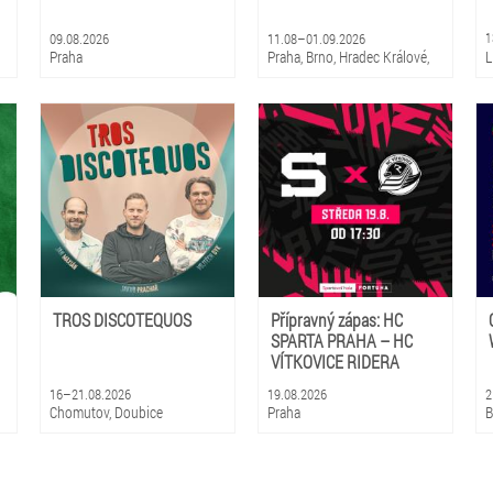
09.08.2026
11.08–01.09.2026
1
Praha
Praha, Brno, Hradec Králové,
L
Olomouc, Litomyšl
TROS DISCOTEQUOS
Přípravný zápas: HC
SPARTA PRAHA – HC
VÍTKOVICE RIDERA
16–21.08.2026
19.08.2026
2
Chomutov, Doubice
Praha
B