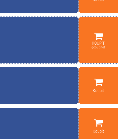
KOUPIT
goout.net
Koupit
Koupit