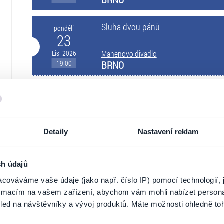
Sluha dvou pánů
pondělí
23
Lis. 2026
Mahenovo divadlo
19:00
BRNO
Sluha dvou pánů
úterý
24
Lis. 2026
Mahenovo divadlo
19:00
BRNO
Detaily
Nastavení reklam
Ze života hmyzu
pátek
ch údajů
27
cováváme vaše údaje (jako např. číslo IP) pomocí technologií, 
Lis. 2026
Mahenovo divadlo
formacím na vašem zařízení, abychom vám mohli nabízet person
19:00
BRNO
led na návštěvníky a vývoj produktů. Máte možnosti ohledně to
Maryša