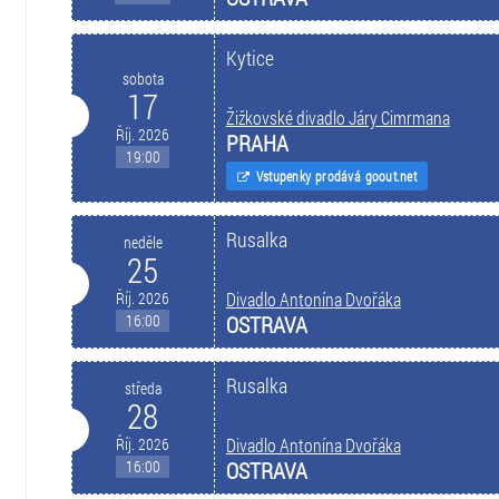
Kytice
sobota
17
Žižkovské divadlo Járy Cimrmana
Říj. 2026
PRAHA
19:00
Vstupenky prodává goout.net
Rusalka
neděle
25
Říj. 2026
Divadlo Antonína Dvořáka
16:00
OSTRAVA
Rusalka
středa
28
Říj. 2026
Divadlo Antonína Dvořáka
16:00
OSTRAVA