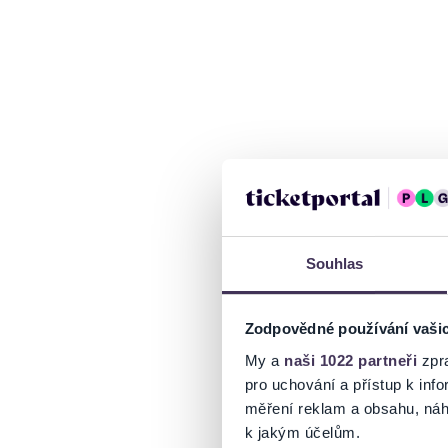
Souhlas
Zodpovědné používání vaši
My a
naši 1022 partneři
zpra
pro uchování a přístup k in
měření reklam a obsahu, náh
k jakým účelům.