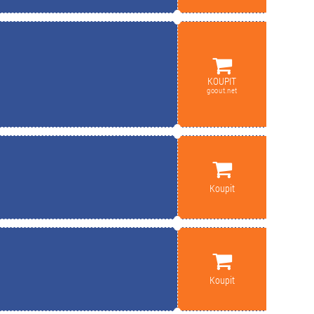
KOUPIT
goout.net
Koupit
Koupit