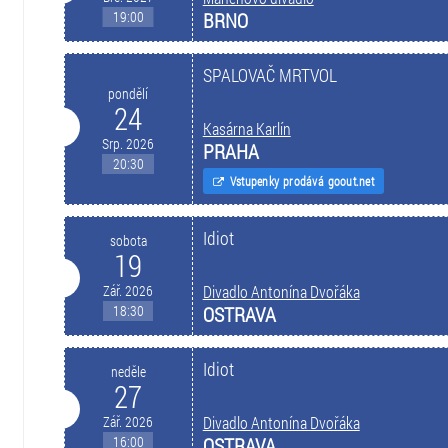
19:00
BRNO
SPALOVAČ MRTVOL
pondělí
24
Kasárna Karlín
Srp. 2026
PRAHA
20:30
Vstupenky prodává goout.net
Idiot
sobota
19
Zář. 2026
Divadlo Antonína Dvořáka
18:30
OSTRAVA
Idiot
neděle
27
Zář. 2026
Divadlo Antonína Dvořáka
16:00
OSTRAVA