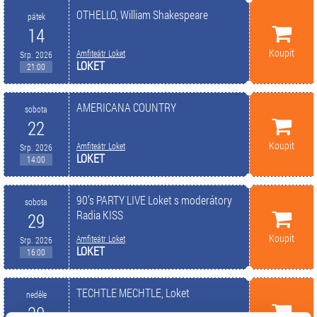
OTHELLO, William Shakespeare
pátek
14
Koupit
Amfiteátr Loket
Srp. 2026
LOKET
21:00
AMERICANA COUNTRY
sobota
22
Koupit
Amfiteátr Loket
Srp. 2026
LOKET
14:00
90’s PARTY LIVE Loket s moderátory
sobota
Radia KISS
29
Koupit
Amfiteátr Loket
Srp. 2026
LOKET
16:00
TECHTLE MECHTLE, Loket
neděle
30