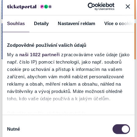
Koupit
Amfiteátr Loket
Srp. 2026
LOKET
19:00
Souhlas
Detaily
Nastavení reklam
Více o cookies
Více než JAZZ pod hradem - Dan Bárta
pátek
& Illustratosphere…
4
Zodpovědné používání vašich údajů
Koupit
Amfiteátr Loket
Zář. 2026
LOKET
18:00
My a
naši 1022 partneři
zpracováváme vaše údaje (jako
např. číslo IP) pomocí technologií, jako např. souborů
cookie pro uchování a přístup k informacím na vašem
zařízení, abychom vám mohli nabízet personalizované
POPIS
reklamy a obsah, měření reklam a obsahu, náhled na
návštěvníky a vývoj produktů. Máte možnosti ohledně
toho, kdo vaše údaje používá a k jakým účelům.
LÉTO POD HRADEM LOKET!
SUPER CENA V PŘEDPRODEJI!
Pokud to povolíte, rádi bychom také:
Vstupenky můžete zakoupit online přímo na ticketportal.cz -
eTickets/mobileTickets,
Shromažďovali informace o vaší geografické poloze,
Výběr
k dispozici jsou i prodejní místa Ticketportal.
Nutné
které mohou být přesné na několik metrů
souhlasu
Identifikovali vaše zařízení pomocí aktivního