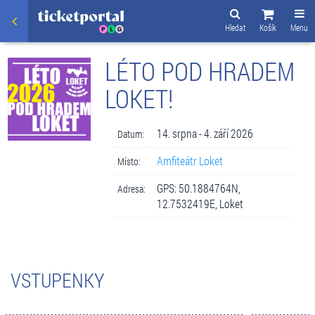
Hledat
Košík
Menu
LÉTO POD HRADEM
LOKET!
14. srpna - 4. září 2026
Datum:
Amfiteátr Loket
Místo:
GPS: 50.1884764N,
Adresa:
12.7532419E, Loket
VSTUPENKY