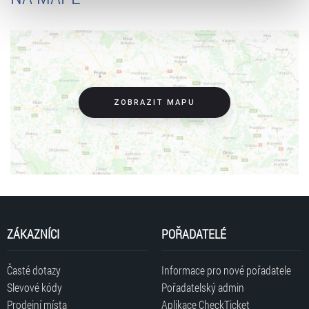
zpracování upravíte zaškrtnutím příslušné varianty. Svoji
volbu můžete kdykoliv změnit v zápatí stránky v záložce
„Cookies a jejich nastavení“.
ZOBRAZIT MAPU
ZÁKAZNÍCI
POŘADATELÉ
Časté dotazy
Informace pro nové pořadatele
Slevové kódy
Pořadatelský admin
Prodejní místa
Aplikace CheckTicket