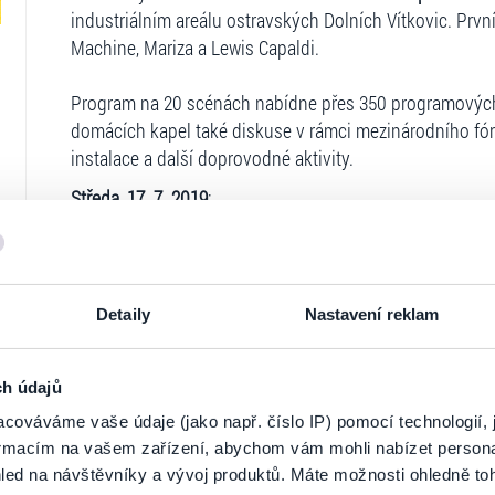
industriálním areálu ostravských Dolních Vítkovic. Pr
Machine, Mariza a Lewis Capaldi.
Program na 20 scénách nabídne přes 350 programových 
domácích kapel také diskuse v rámci mezinárodního fóra
instalace a další doprovodné aktivity.
Středa, 17. 7. 2019
:
Florence + The Machine, MØ, Richie Hawtin Closer, Étie
Nicola Cruz a mnoho dalších.
Čtvrtek, 18. 7. 2019
:
Detaily
Nastavení reklam
Rag'n'Bone Man, Tom Walker, Ólafur Arnalds, Mariza, Kr
dalších.
Pátek, 19. 7. 2019
:
ch údajů
Ticketportal je zárukou pravosti vstupe
Years & Years, Mogwai, John Butler Trio, Lewis Capaldi
cováváme vaše údaje (jako např. číslo IP) pomocí technologií, 
Dust a mnoho dalších.
formacím na vašem zařízení, abychom vám mohli nabízet person
Na stránkách společnosti Ticketportal si vždy 
led na návštěvníky a vývoj produktů. Máte možnosti ohledně to
Sobota, 20. 7. 2019
: