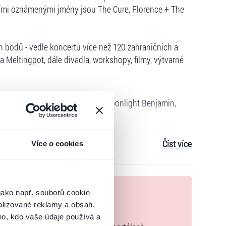
vními oznámenými jmény jsou The Cure, Florence + The
bodů - vedle koncertů více než 120 zahraničních a
 Meltingpot, dále divadla, workshopy, filmy, výtvarné
nne de Crécy, Jungle By Night, Moonlight Benjamin,
Číst více
Více o cookies
onos Quartet, Hiromi, Lola Marsh, Kryštof a mnoho
nek
, Shaka Ponk, Sons of Kemet XL, Calypso Rose, Emily
jako např. souborů cookie
alizované reklamy a obsah,
zakoupíte originální vstupenky.
ho, kdo vaše údaje používá a