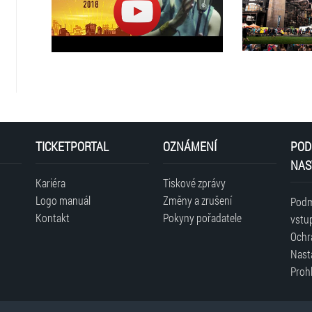
TICKETPORTAL
OZNÁMENÍ
POD
NAS
Kariéra
Tiskové zprávy
Logo manuál
Změny a zrušení
Podm
Kontakt
Pokyny pořadatele
vstu
Ochr
Nast
Prohl