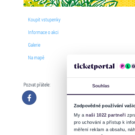
Koupit vstupenky
Informace o akci
Galerie
Na mapě
Pozvat přátele:
Souhlas
Zodpovědné používání vaši
My a
naši 1022 partneři
zpra
pro uchování a přístup k in
měření reklam a obsahu, náh