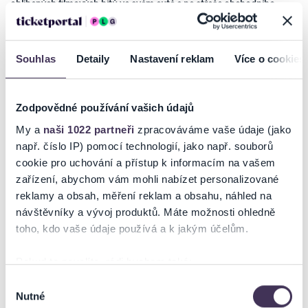
oblíbených filmových hitů ve svém autě a na střeše obchodního
centra!
1 vstupenka platí pro jedno vozidlo (2 osoby; 1 rodina), Vytištěnou
prosím umístěte na viditelné místo za předním sklem.
Souhlas
Detaily
Nastavení reklam
Více o cookies
Po celou dobu neopouštějte vozidlo. Dbejte pokynů pořadatelské
služby, která také určuje místa.
Zodpovědné používání vašich údajů
VIP stání má nejlepší výhled + přednostní odjezd.
My a
naši 1022 partneři
zpracováváme vaše údaje (jako
např. číslo IP) pomocí technologií, jako např. souborů
Film je dabován.
cookie pro uchování a přístup k informacím na vašem
zařízení, abychom vám mohli nabízet personalizované
Vjezd od 19.15 hod. Začátek projekce od 20:00
Číst více
reklamy a obsah, měření reklam a obsahu, náhled na
návštěvníky a vývoj produktů. Máte možnosti ohledně
toho, kdo vaše údaje používá a k jakým účelům.
Ticketportal je zárukou pravosti vstupenek
Pokud to povolíte, rádi bychom také:
Na stránkách společnosti Ticketportal si vždy zakoupíte
Shromažďovali informace o vaší geografické poloze,
Výběr
originální vstupenky.
Nutné
které mohou být přesné na několik metrů
souhlasu
Ticketportal nemůže zaručit pravost vstupenek