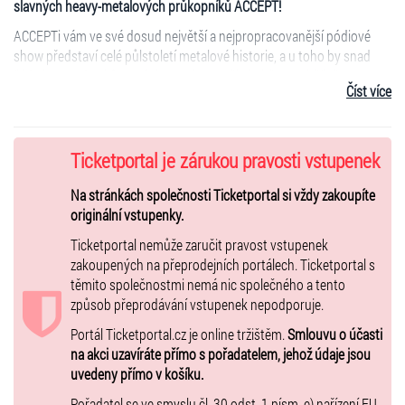
slavných heavy-metalových průkopníků ACCEPT!
ACCEPTi vám ve své dosud největší a nejpropracovanější pódiové
show představí celé půlstoletí metalové historie, a u toho by snad
žádný opravdový fanoušek metalu neměl chybět! Souběžně s
Číst více
výročním turné chystají ACCEPT koncem tohoto roku vydat ještě
speciální album k 50. výročí, které bude obsahovat nově nahrané
klasiky, vzácné skladby s významnými hostujícími umělci!
Ticketportal je zárukou pravosti vstupenek
Spolu s nimi dorazí také u nás více a více populární švédští metalisté
DYNAZTY
a nadějní Britové
TAILGUNNER
! Další kapely budou
Na stránkách společnosti Ticketportal si vždy zakoupíte
postupně přibývat, ale už tato první trojice je jasnou zárukou toho, že
originální vstupenky.
20. ročník ZIMNÍHO MASTERS OF ROCK festivalu bude opět
velkolepou oslavou metalu!
Ticketportal nemůže zaručit pravost vstupenek
zakoupených na přeprodejních portálech. Ticketportal s
Máte se na co těšit a svoji účast si „nabeton“ pojistit třeba hned!
těmito společnostmi nemá nic společného a tento
Vstupenky jsou v prodeji.
způsob přeprodávání vstupenek nepodporuje.
Portál Ticketportal.cz je online tržištěm.
Smlouvu o účasti
na akci uzavíráte přímo s pořadatelem, jehož údaje jsou
uvedeny přímo v košíku.
Pořadatel se ve smyslu čl. 30 odst. 1 písm. e) nařízení EU