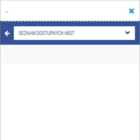
...
Hledat
Košík
Menu
DIVADLO
/
TALK SHOWS & PODCASTY
SEZNAM DOSTUPNÝCH MÍST
ZDENĚK IZER -
VYNDAVACÍ ZAS
TAM DACÍ
8. září - 14. listopadu 2026
Datum:
Lipník nad Bečvou, Příbor,
Místo:
Dobříš, Šebetov, Kunštát, Žďár
nad Sázavou, Valeč, Třešť, Bělá
pod Bezdězem, Kopidlno,
Nýrsko, Zdice