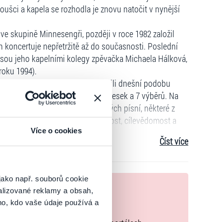
noušci a kapela se rozhodla je znovu natočit v nynější
e skupině Minnesengři, později v roce 1982 založil
h koncertuje nepřetržitě až do současnosti. Poslední
jsou jeho kapelními kolegy zpěvačka Michaela Hálková,
roku 1994).
 je jedním z tvůrců, kteří ovlivnili dnešní podobu
ěji vydal dalších 20 autorských desek a 7 výběrů. Na
rizaci lidových, zejména jihočeských písní, některé z
vorbu je charakteristická pracovitost, cílevědomost a
Více o cookies
mladé folkové skupiny. Před časem byl první folkovou
Číst více
se totiž s jeho cílem – přibližovat lidem folkový žánr a
 která vyrostla zcela mimo pozornost médií...
jako např. souborů cookie
omáhat a dávají prostor folkové muzice. Lidé jako by
nek
alizované reklamy a obsah,
a ji spousta vynikajících muzikantů a autorů, a proto má
ho, kdo vaše údaje používá a
zakoupíte originální vstupenky.
 záslužnou, ale i osvětovou práci, protože v dnešní
 že tu folková hudba je.”