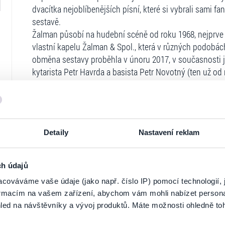
dvacítka nejoblíbenějších písní, které si vybrali sami fa
sestavě.
Žalman působí na hudební scéně od roku 1968, nejprve v
vlastní kapelu Žalman & Spol., která v různých podobác
obměna sestavy proběhla v únoru 2017, v současnosti 
kytarista Petr Havrda a basista Petr Novotný (ten už od 
Pavel Lohonka právem patří mezi české folkové legendy a
české folkové scény. S Minnesengry nahrál 9 alb a pozd
nich lze nalézt více než 250 písní. Zasloužil se o popula
nich tak dostaly příležitost zlidovět podruhé. Pro jeho t
Detaily
Nastavení reklam
pokora, díky nimž se stal dobrým příkladem pro mnohé 
stálicí, která se zapojila do hnutí FOLK ŽIJE! Ztotožňuje 
při tom zároveň upozornit na mladou folkovou generaci,
ch údajů
cováváme vaše údaje (jako např. číslo IP) pomocí technologií, 
“Naprosto obdivuju pořadatele, kteří se rozhodli také p
Ticketportal je zárukou pravosti vstupe
formacím na vašem zařízení, abychom vám mohli nabízet person
zapomněli na tu tišší, léty osvědčenou muziku. Prověřil
led na návštěvníky a vývoj produktů. Máte možnosti ohledně to
Na stránkách společnosti Ticketportal si vždy 
nárok, aby nezanikla a žila dál. Právě pořadatelé odvádí
náročné a hektické době je potřeba neustále připomínat,