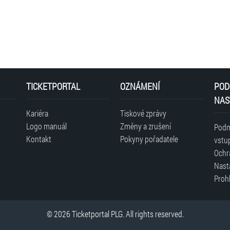
TICKETPORTAL
OZNÁMENÍ
POD
NAS
Kariéra
Tiskové zprávy
Logo manuál
Změny a zrušení
Podm
Kontakt
Pokyny pořadatele
vstu
Ochr
Nast
Prohl
© 2026 Ticketportal PLG. All rights reserved.