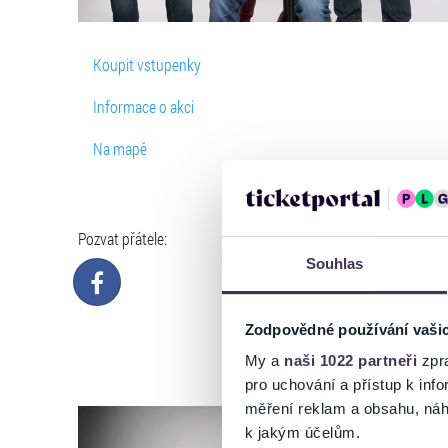
Koupit vstupenky
Informace o akci
Na mapě
Pozvat přátele:
Souhlas
Zodpovědné používání vaši
My a
naši 1022 partneři
zpra
pro uchování a přístup k in
měření reklam a obsahu, náh
k jakým účelům.