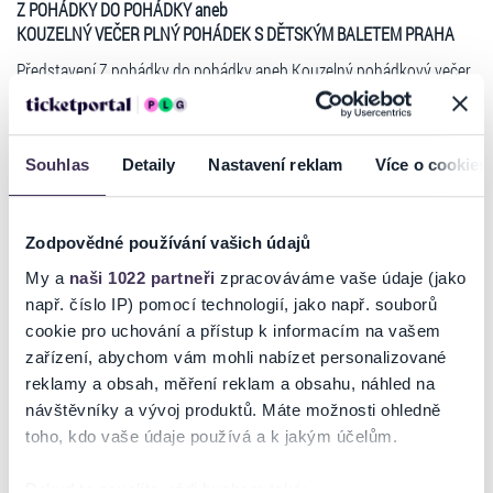
Z POHÁDKY DO POHÁDKY aneb
KOUZELNÝ VEČER PLNÝ POHÁDEK S DĚTSKÝM BALETEM PRAHA
Představení Z pohádky do pohádky aneb Kouzelný pohádkový večer
s Dětským baletem Praha je baletní představení pro celou rodinu, i
širokou veřejnost. Divák během večera nahlédne hned do čtyřech
pohádek – O Zlatovlásce, O Šípkové Růžence, Zvířátka a Petrovští a O
krejčíkovi. Celým dějem provází krásná hudba Oskara Nedbala a
Souhlas
Detaily
Nastavení reklam
Více o cookies
samozřejmě nechybí ani nádherné kostýmy a pohádková scéna.
www.detskybaletpraha.cz
Zodpovědné používání vašich údajů
Vhodné pro děti od 4 let
My a
naši 1022 partneři
zpracováváme vaše údaje (jako
Dělka představení: 120 minut
např. číslo IP) pomocí technologií, jako např. souborů
Dětský balet Praha, z.s. byl založen v září roku 2012 a je to první
Číst více
cookie pro uchování a přístup k informacím na vašem
dětský taneční soubor v Praze, který se věnuje zpracování
zařízení, abychom vám mohli nabízet personalizované
významných baletních děl a tvorbě nových výpravných představení,
reklamy a obsah, měření reklam a obsahu, náhled na
která jsou ztvárněna pouze mladými tanečníky ve věku 4–18 let.
Ticketportal je zárukou pravosti vstupenek
návštěvníky a vývoj produktů. Máte možnosti ohledně
Dětský balet Praha zve ke spolupráci mnoho významných pedagogů,
toho, kdo vaše údaje používá a k jakým účelům.
choreografů a umělců, kteří patří mezi špičku v tanečním odvětví. Ke
Na stránkách společnosti Ticketportal si vždy zakoupíte
krásné podívané navíc přispívá profesionálně navržená scéna a
originální vstupenky.
Pokud to povolíte, rádi bychom také: