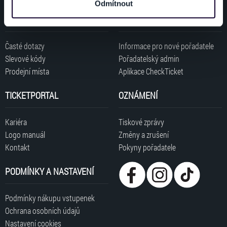
Odmítnout
dalšími informacemi, které jste jim poskytli nebo které
ZÁKAZNÍCI
POŘADATELÉ
získali v důsledku toho, že používáte jejich služby. Jaké
typy cookies používáme, naleznete níže. Možnosti
zpracování upravíte zaškrtnutím příslušné varianty. Svoji
Časté dotazy
Informace pro nové pořadatele
volbu můžete kdykoliv změnit v zápatí stránky v záložce
Slevové kódy
Pořadatelský admin
„Cookies a jejich nastavení“.
Prodejní místa
Aplikace CheckTicket
TICKETPORTAL
OZNÁMENÍ
Kariéra
Tiskové zprávy
Logo manuál
Změny a zrušení
Kontakt
Pokyny pořadatele
PODMÍNKY A NASTAVENÍ
Podmínky nákupu vstupenek
Ochrana osobních údajů
Nastavení cookies