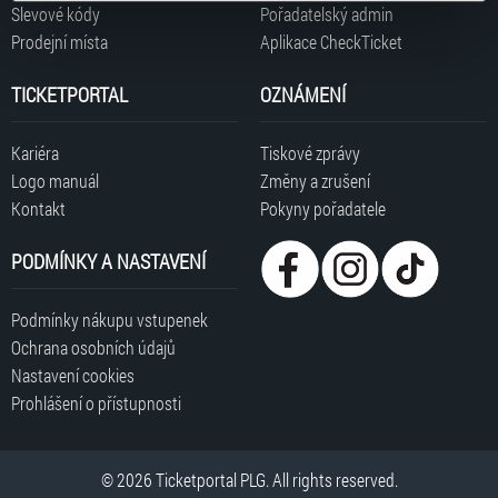
typy cookies používáme, naleznete níže. Možnosti
Slevové kódy
Pořadatelský admin
zpracování upravíte zaškrtnutím příslušné varianty. Svoji
Prodejní místa
Aplikace CheckTicket
volbu můžete kdykoliv změnit v zápatí stránky v záložce
„Cookies a jejich nastavení“.
TICKETPORTAL
OZNÁMENÍ
Kariéra
Tiskové zprávy
Logo manuál
Změny a zrušení
Kontakt
Pokyny pořadatele
PODMÍNKY A NASTAVENÍ
Podmínky nákupu vstupenek
Ochrana osobních údajů
Nastavení cookies
Prohlášení o přístupnosti
© 2026 Ticketportal PLG. All rights reserved.