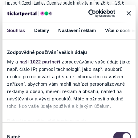
Tipsport Czech Ladies Open se bude hrát v termínu 26. 6. – 28. 6.
2026 v Royal Beroun Golf Clubu. Jedná se o turnaj ze světové série
Ladies European Tour, který přivede do Berouna světové hráčky, ale
také elitní české golfistky. V čele se Sárou Kouskovou se dalších 10
nejlepších českých profesionálních a amatérských hráček utká o
Souhlas
Detaily
Nastavení reklam
Více o cookies
prize money ve výši 350 000 € společně s 132 hráčkami z více než 33
zemí světa.
Šest vítězství čtyř českých golfistek (Sára Kousková (2x), Jana
Zodpovědné používání vašich údajů
Melichová (2x), Klára Davidson Spilková, a Kristýna Napoleaová) a
My a
naši 1022 partneři
zpracováváme vaše údaje (jako
spousta dalších umístění v top 10 na Ladies European Tour v
např. číslo IP) pomocí technologií, jako např. souborů
posledním období drží Českou republiku mezi pěti nejúspěšnějšími
zeměmi na Ladies European Tour. Vzestup českého golfu podtrhl rok
cookie pro uchování a přístup k informacím na vašem
2024 historickou dvojitou účastí na olympijských hrách v Paříži, kde
zařízení, abychom vám mohli nabízet personalizované
Českou republiku reprezentovaly Klára Davidson Spilková a Sára
reklamy a obsah, měření reklam a obsahu, náhled na
Číst více
Kousková.
návštěvníky a vývoj produktů. Máte možnosti ohledně
Osoby do 15 let vstup ZDARMA.
toho, kdo vaše údaje používá a k jakým účelům.
Ticketportal je zárukou pravosti vstupenek
Pokud to povolíte, rádi bychom také:
Na stránkách společnosti Ticketportal si vždy zakoupíte
Shromažďovali informace o vaší geografické poloze,
Výběr
originální vstupenky.
Nutné
které mohou být přesné na několik metrů
souhlasu