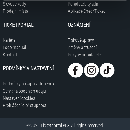
typy cookies používáme, naleznete níže. Možnosti
Slevové kódy
Pořadatelský admin
zpracování upravíte zaškrtnutím příslušné varianty. Svoji
Prodejní místa
Aplikace CheckTicket
volbu můžete kdykoliv změnit v zápatí stránky v záložce
„Cookies a jejich nastavení“.
TICKETPORTAL
OZNÁMENÍ
Kariéra
Tiskové zprávy
Logo manuál
Změny a zrušení
Kontakt
Pokyny pořadatele
PODMÍNKY A NASTAVENÍ
Podmínky nákupu vstupenek
Ochrana osobních údajů
Nastavení cookies
Prohlášení o přístupnosti
© 2026 Ticketportal PLG. All rights reserved.