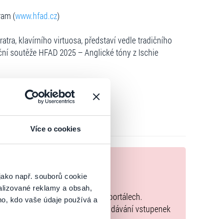
ram (
www.hfad.cz
)
tra, klavírního virtuosa, představí vedle tradičního
ční soutěže HFAD 2025 – Anglické tóny z Ischie
Více o cookies
nek
jako např. souborů cookie
zakoupíte originální vstupenky.
alizované reklamy a obsah,
k zakoupených na přeprodejních portálech.
ho, kdo vaše údaje používá a
společného a tento způsob přeprodávání vstupenek