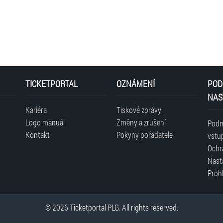
TICKETPORTAL
OZNÁMENÍ
POD
NAS
Kariéra
Tiskové zprávy
Logo manuál
Změny a zrušení
Podm
Kontakt
Pokyny pořadatele
vstu
Ochr
Nast
Prohl
© 2026 Ticketportal PLG. All rights reserved.