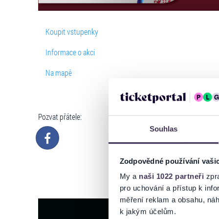
Koupit vstupenky
Informace o akci
Na mapě
Pozvat přátele:
Souhlas
Zodpovědné používání vaši
My a
naši 1022 partneři
zpra
pro uchování a přístup k in
měření reklam a obsahu, náh
k jakým účelům.