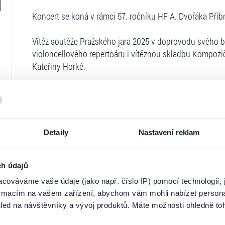
Koncert se koná v rámci 57. ročníku HF A. Dvořáka Příb
Vítěz soutěže Pražského jara 2025 v doprovodu svého bra
violoncellového repertoáru i vítěznou skladbu Kompozi
Kateřiny Horké.
Till Schuller – violoncello
Jakob Schuller – klavír
Detaily
Nastavení reklam
Ticketportal je zárukou pravosti vstupe
ch údajů
cováváme vaše údaje (jako např. číslo IP) pomocí technologií, 
Na stránkách společnosti Ticketportal si vždy 
formacím na vašem zařízení, abychom vám mohli nabízet person
Ticketportal nemůže zaručit pravost vstupene
led na návštěvníky a vývoj produktů. Máte možnosti ohledně to
Ticketportal s těmito společnostmi nemá nic 