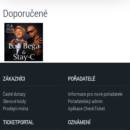
volbu můžete kdykoliv změnit v zápatí stránky v záložce
„Cookies a jejich nastavení“.
Doporučené
ZÁKAZNÍCI
POŘADATELÉ
Časté dotazy
Informace pro nové pořadatele
Slevové kódy
Pořadatelský admin
Prodejní místa
Aplikace CheckTicket
TICKETPORTAL
OZNÁMENÍ