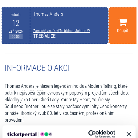
Thomas Anders
sobota
12
Koupit
Zámecké vinařství Třebívlice - Johann W
Zář. 2026
TŘEBÍVLICE
20:00
INFORMACE O AKCI
Thomas Anders je hlasem legendárního dua Modern Talking, které
patří k nejúspěšnějším evropským popovým projektům všech dob.
Skladby jako Cheri Cheri Lady, You’re My Heart, You’re My
Soul nebo Brother Louie se staly nadčasovými hity. Jeho koncerty
přinášejí ikonický zvuk 80. let v současném, profesionálním
provedení.
Legendy v Třebívlicích jsou unikátní koncertní série, která v létě a na
podzim 2026 přivede ikonické zahraniční hvězdy 80. let až milénia do