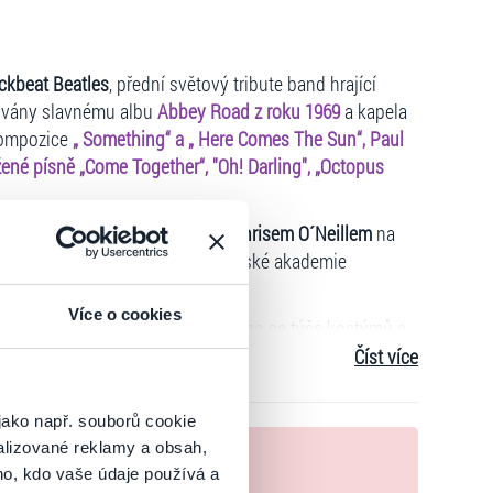
ackbeat Beatles
, přední světový tribute band hrající
novány slavnému albu
Abbey Road z roku 1969
a kapela
 kompozice
„ Something“ a „ Here Comes The Sun“, Paul
né písně „Come Together“, "Oh! Darling", „Octopus
udebníkem, hercem a zpěvákem
Chrisem O´Neillem
na
avné Brouky. Film získal cenu Britské akademie
Více o cookies
inálem, a to nejen hudebně, ale i co se týče kostýmů a
ných arénách a divadlech nejen v domovské Británii
Číst více
odala).
Za posledních 25 let procestovali celý svět a
říži, Moskvě, Dubaji či Hamburgu. Zahráli si po boku
jako např. souborů cookie
sey či s Liverpoolským filharmonickým orchestrem, a
alizované reklamy a obsah,
nek
ing Club Of Monaco, Gleneagles, St Andrews, The Belfry,
ho, kdo vaše údaje používá a