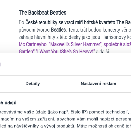
The Backbeat Beatles
Do
České republiky
se vrací míří britské kvarteto The B
původní tvorbu
Beatles
. Tentokrát budou koncerty vě
zahraje hlavní hity z této desky jako jsou Harrisonovy
Mc Cartneyho "Maxwell's Silver Hammer", společně slože
Garden“ "I Want You (She's So Heavy)"
a další.
Skupina
Backbeat Beatles byla založena
v roce 1994 h
základě úspěšného filmu
Backbeat
, v němž ztvárnila sl
(protějšek amerického Oscara) za nejlepší hudbu.
Detaily
Nastavení reklam
Jejich prezentace písní
Beatles
je téměř identická s orig
celkové pódiové choreografie. Skupina vystupuje v růz
(včetně slavného klubu Cavern v Liverpoolu, který vypr
ch údajů
naplnili velké koncertní arény v Pekingu, New Yorku, Pa
cováváme vaše údaje (jako např. číslo IP) pomocí technologií, 
známých umělců, jako např. Spandau Ballet, Shirley Bas
formacím na vašem zařízení, abychom vám mohli nabízet person
Ticketportal je zárukou pravosti vstupe
vystupovali také na prestižních místech, jako The Sport
led na návštěvníky a vývoj produktů. Máte možnosti ohledně to