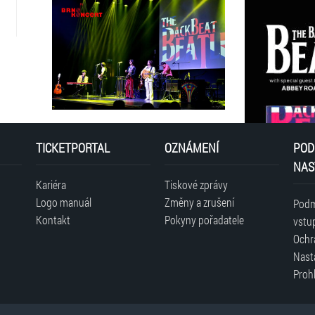
TICKETPORTAL
OZNÁMENÍ
POD
NAS
Kariéra
Tiskové zprávy
Logo manuál
Změny a zrušení
Podm
Kontakt
Pokyny pořadatele
vstu
Ochr
Nast
Prohl