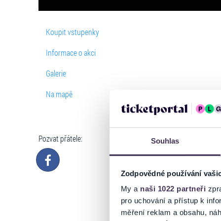
Koupit vstupenky
Informace o akci
Galerie
Na mapě
Pozvat přátele:
Souhlas
Zodpovědné používání vaši
My a
naši 1022 partneři
zpra
pro uchování a přístup k in
měření reklam a obsahu, náh