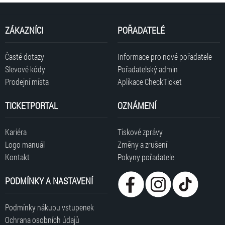
Koncert začíná nejdříve ve 19:30.
ZÁKAZNÍCI
POŘADATELÉ
Na tento koncert nelze rezervovat vstupenky, je možný pouze přímý
nákup online, nebo na prodejních místech.
Časté dotazy
Informace pro nové pořadatele
Za platnost a pravost vstupenek zakoupených mimo síť Ticketportal
Slevové kódy
Pořadatelský admin
neručíme.
Prodejní místa
Aplikace CheckTicket
Tisková zpráva
Pokyny pořadatele
TICKETPORTAL
OZNÁMENÍ
INFO ZTP/P
Kariéra
Tiskové zprávy
Logo manuál
Změny a zrušení
Kontakt
Pokyny pořadatele
PODMÍNKY A NASTAVENÍ
Podmínky nákupu vstupenek
Ochrana osobních údajů