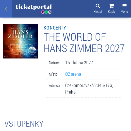
Hledat
Košík
Menu
KONCERTY
THE WORLD OF
HANS ZIMMER 2027
16. dubna 2027
Datum:
O2 arena
Místo:
Českomoravská 2345/17a,
Adresa:
Praha
VSTUPENKY