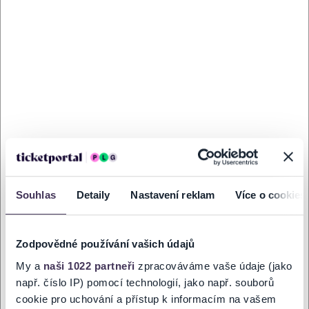
v souladu s použitelným právem Evropské unie.
GALERIE
Souhlas
Detaily
Nastavení reklam
Více o cookies
Zodpovědné používání vašich údajů
NA MAPĚ
My a
naši 1022 partneři
zpracováváme vaše údaje (jako
např. číslo IP) pomocí technologií, jako např. souborů
cookie pro uchování a přístup k informacím na vašem