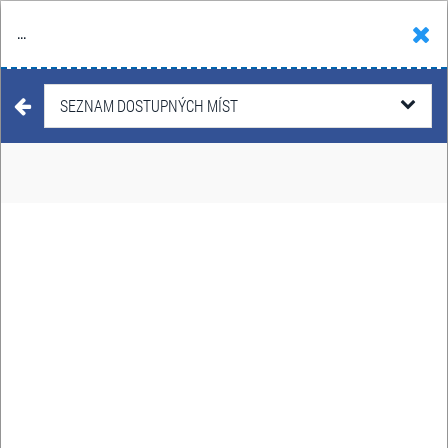
...
Hledat
Košík
Menu
KONCERTY
/
POP
SEZNAM DOSTUPNÝCH MÍST
THE LORD OF THE
RINGS, THE HOBBIT
& THE RINGS OF
POWER - THE CONCERT
29. ledna - 27. února 2027
Datum:
Brno, Ostrava, Jihlava, Hradec
Místo:
Králové, Český Krumlov