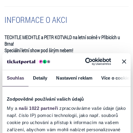
INFORMACE O AKCI
TECHTLE MECHTLE a PETR KOTVALD na letní scéně v Přibicích u
Brna!
Speciální letní show pod širým nebem!
Speciální letní show pod širým nebem, letní drinky a grilování - to je
další skvělá letní akce s travesti revue Techtle Mechtle - tentokrát se
speciálním hostem PETREM KOTVALDEM. Speciální letní show,
připravená pro tento večer v Přibicích u Brna, s těmi největšími hity a
Souhlas
Detaily
Nastavení reklam
Více o cookies
scénkami od kluků z Techtle Mechtle a také s hity zpěváka Petra
Kotvalda!
Techtle Mechtle revue
Zodpovědné používání vašich údajů
je v současné době nejúspěšnější česká show na poli divadelní scény.
My a
naši 1022 partneři
zpracováváme vaše údaje (jako
V podání Techtle Mechtle se totiž vždy jedná o propracované
např. číslo IP) pomocí technologií, jako např. souborů
divadelní představení s výpravnou scénou a více jak 80-ti kostýmy.
cookie pro uchování a přístup k informacím na vašem
Číst více
Všechna představení jsou jednou velkou komedií, a to od začátku až
zařízení, abychom vám mohli nabízet personalizované
do konce. Má to jen jeden háček – všechny role, a to včetně těch