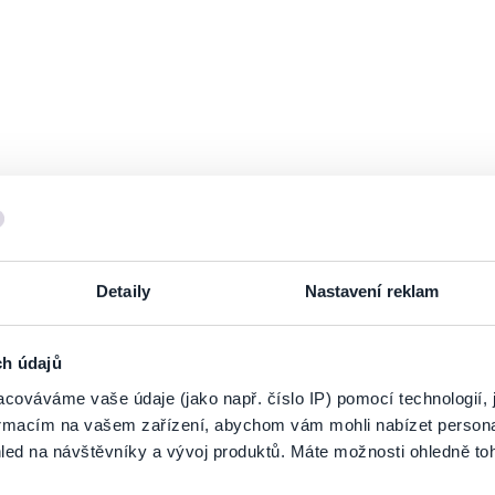
14
Pros. 2026
Městský dům kultury - Městské divadlo
19:00
SOKOLOV
TECHTLE MECHTLE - CHRISTMAS SH
úterý
15
Pros. 2026
Kongresové centrum Prachatice
19:00
PRACHATICE
TECHTLE MECHTLE - CHRISTMAS SH
sobota
19
V síti Tic
Detaily
Nastavení reklam
Pros. 2026
Lidový dům Musilka
V naší síti je vyprodáno (možné uvolnění
15:30
BRNO
ch údajů
cováváme vaše údaje (jako např. číslo IP) pomocí technologií, 
TECHTLE MECHTLE - CHRISTMAS SH
sobota
19
V síti Tic
formacím na vašem zařízení, abychom vám mohli nabízet person
led na návštěvníky a vývoj produktů. Máte možnosti ohledně to
Pros. 2026
Lidový dům Musilka
V naší síti je vyprodáno (možné uvolnění
19:00
BRNO