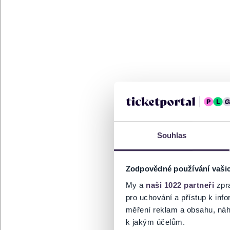
Souhlas
Zodpovědné používání vaši
My a
naši 1022 partneři
zpra
pro uchování a přístup k in
měření reklam a obsahu, náh
k jakým účelům.