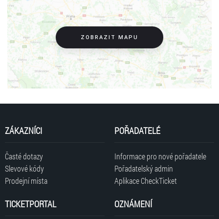
lidskosti, upřímnosti a emocích, které vybízejí k naslouchání a
prožívání vděčnosti a tiché radosti z Vánoc, které jsou samy o sobě
plné naděje a lásky.
ZOBRAZIT MAPU
ZÁKAZNÍCI
POŘADATELÉ
Časté dotazy
Informace pro nové pořadatele
Slevové kódy
Pořadatelský admin
Prodejní místa
Aplikace CheckTicket
TICKETPORTAL
OZNÁMENÍ