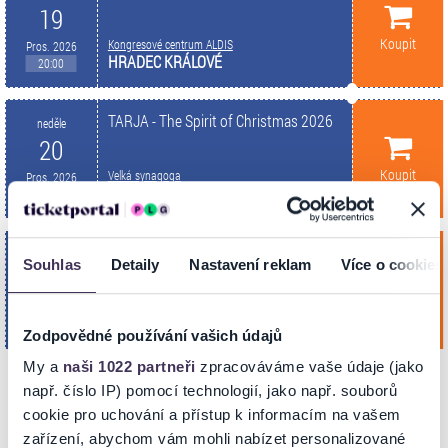
19
Koupit
Kongresové centrum ALDIS
Pros. 2026
HRADEC KRÁLOVÉ
20:00
TARJA - The Spirit of Christmas 2026
neděle
20
Koupit
Velká synagoga
Pros. 2026
PLZEŇ
20:00
TARJA - The Spirit of Christmas 2026
pondělí
Souhlas
Detaily
Nastavení reklam
Více o cookies
21
Koupit
Divadlo Hybernia
Pros. 2026
PRAHA
20:00
Zodpovědné používání vašich údajů
My a
naši 1022 partneři
zpracováváme vaše údaje (jako
např. číslo IP) pomocí technologií, jako např. souborů
cookie pro uchování a přístup k informacím na vašem
INFORMACE O AKCI
zařízení, abychom vám mohli nabízet personalizované