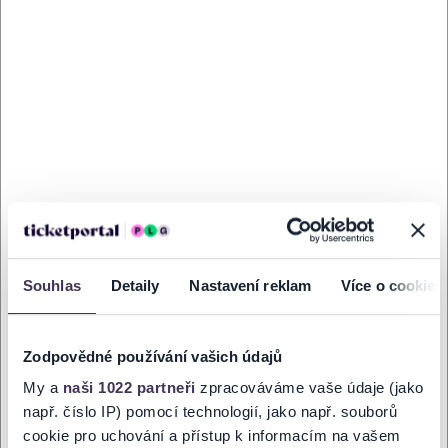
Ticketportal nemůže zaručit pravost vstupenek
-TH-
zakoupených na přeprodejních portálech. Ticketportal s
těmito společnostmi nemá nic společného a tento
způsob přeprodávání vstupenek nepodporuje.
Portál Ticketportal.cz je online tržištěm.
Smlouvu o účasti
na akci uzavíráte přímo s pořadatelem, jehož údaje jsou
uvedeny přímo v košíku.
Pořadatel se ve smyslu čl. 30 odst. 1 písm. e) nařízení EU
2022/2065 zavázal nabízet na portále
www.ticketportal.cz pouze výrobky nebo služby, jež jsou
v souladu s použitelným právem Evropské unie.
Souhlas
Detaily
Nastavení reklam
Více o cookies
GALERIE
Zodpovědné používání vašich údajů
My a
naši 1022 partneři
zpracováváme vaše údaje (jako
např. číslo IP) pomocí technologií, jako např. souborů
cookie pro uchování a přístup k informacím na vašem