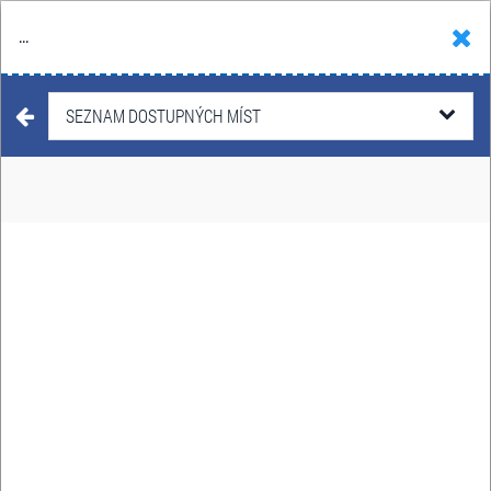
...
Hledat
Košík
Menu
KONCERTY
/
POP
SEZNAM DOSTUPNÝCH MÍST
SYMF. ORCHESTR D. HAVLÍČKA:
KONCERTY FILMOVÉ HUDBY
SYMF. ORCHESTR D.
HAVLÍČKA: KONCERT
FILMOVÉ HUDBY 2
22. září - 20. října 2026
Datum:
Jaroměř, Rakovník
Místo: