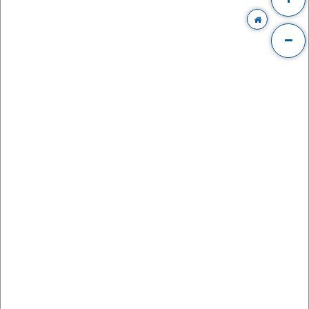
Vstupné vrací tentýž prodejce - vstupenky není možné vracet na
jiném prodejním místě, než na kterém proběhla
ÚHRADA
vstupenek.
V případě zrušeného prodejního místa vrací platbu centrální kancelář
(Karla Engliše 519/11, 150 00, Praha 5 - Smíchov), kam je vstupenky
třeba fyzicky doručit.
2/ Platba vstupenek po internetu
a/ elektronické vstupenky typu eTicket
- vstupné se vrací
automatickou návratovou transakcí na tentýž účet, ze kterého byly
vstupenky uhrazeny.
O navrácení platby není nutné žádat
- vracení
probíhá postupně, a to do 30 dnů ode dne zrušení akce
b/ Sodexo
- vstupné se vrací automatickou návratovou transakcí na
ten Sodexo účet, ze kterého byly vstupenky uhrazeny.
O navrácení
platby není nutné žádat
- vracení probíhá postupně, a to do 30 dnů
ode dne zrušení akce
Team Ticketportal