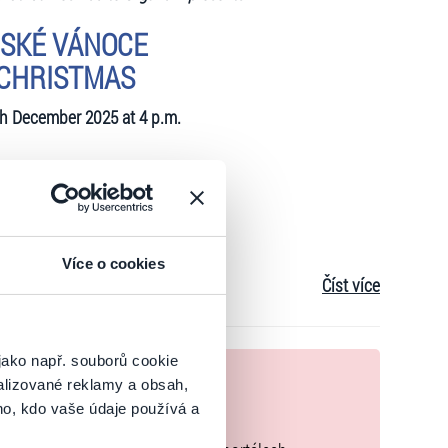
SKÉ VÁNOCE
 CHRISTMAS
th December 2025 at 4 p.m.
ram:
HUDE (1637-1707)
a in F major BuxWV 157
Více o cookies
Číst více
A (1791-1867)
” / Pastorela ”What a big joy”
EMANN (1681-1767)
jako např. souborů cookie
nek
to in A
alizované reklamy a obsah,
a – Largo
ho, kdo vaše údaje používá a
zakoupíte originální vstupenky.
 THREE BAROQUE CAROLS