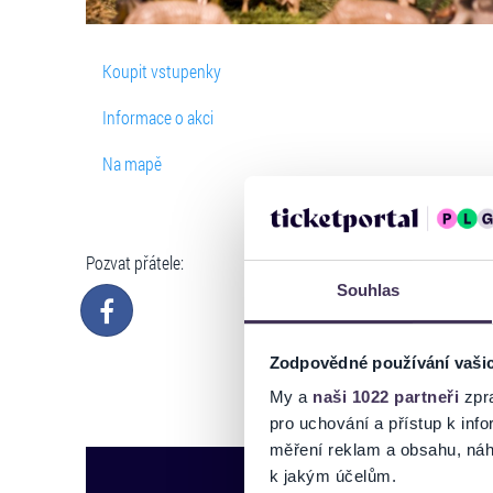
Koupit vstupenky
Informace o akci
Na mapě
Pozvat přátele:
Souhlas
Zodpovědné používání vaši
My a
naši 1022 partneři
zpra
pro uchování a přístup k in
měření reklam a obsahu, náh
k jakým účelům.