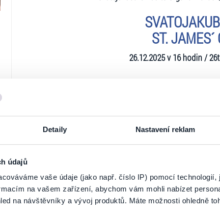
SVATOJAKUB
ST. JAMES´
26.12.2025 v 16 hodin / 26
Prog
DIETERICH BUXTE
Toccata F dur / Toccat
Detaily
Nastavení reklam
JAN MICHALIČK
Pastorela “Aj, radost velikou
ch údajů
GEORG PHILIPP TEL
cováváme vaše údaje (jako např. číslo IP) pomocí technologií, 
Ticketportal je zárukou pravosti vstupe
Concer
formacím na vašem zařízení, abychom vám mohli nabízet person
Sicilian
led na návštěvníky a vývoj produktů. Máte možnosti ohledně to
Na stránkách společnosti Ticketportal si vždy 
TŘI BAROKNÍ KOLEDY /