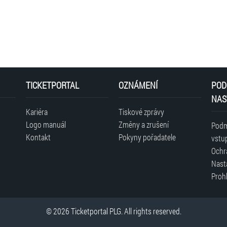
Comm
ADOPLHE ADAM
O holy Night! 
JACQUES NICOLAS L
Fuga “F
TICKETPORTAL
OZNÁMENÍ
POD
NAS
Kariéra
Tiskové zprávy
JANA KOUCKÁ
Logo manuál
Změny a zrušení
Podm
GABRIELA KRČ
Kontakt
Pokyny pořadatele
vstu
KATEŘINA JANS
Ochr
IRENA CHŘIBKO
Nast
Prohl
Bazilika sv. Jakuba 
Praha - Staré Město
© 2026 Ticketportal PLG. All rights reserved.