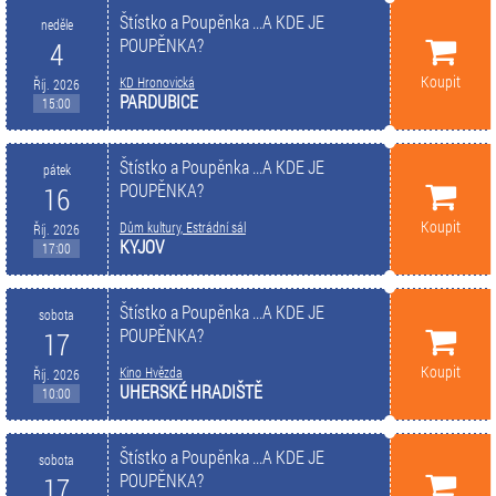
Štístko a Poupěnka ...A KDE JE
neděle
POUPĚNKA?
4
Koupit
KD Hronovická
Říj. 2026
PARDUBICE
15:00
Štístko a Poupěnka ...A KDE JE
pátek
POUPĚNKA?
16
Koupit
Dům kultury, Estrádní sál
Říj. 2026
KYJOV
17:00
Štístko a Poupěnka ...A KDE JE
sobota
POUPĚNKA?
17
Koupit
Kino Hvězda
Říj. 2026
UHERSKÉ HRADIŠTĚ
10:00
Štístko a Poupěnka ...A KDE JE
sobota
POUPĚNKA?
17