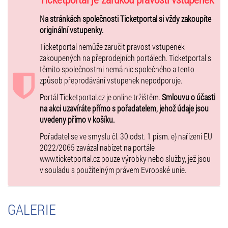
Mňamáček
,
Brontosaurus
,
Loleta Popleta
,
Tanči, tanči
,
Jájájá
a
Kamarádi
. Ňufáček za to dostane velikou pochvalu až se sám stane
Na stránkách společnosti Ticketportal si vždy zakoupíte
velikým a zazpívá nám novou písničku
Můj pejsek
. Ňufáček naučí
originální vstupenky.
broučky taky
Máme dlaně
. Štístko si zajezdí na své
Koloběžce
a
Honzík donese kouzelný telefon. Kdopak to volá? Bude to Poupěnka?
Ticketportal nemůže zaručit pravost vstupenek
A kde se vlastně ztratila?
zakoupených na přeprodejních portálech. Ticketportal s
To všechno se dozvíte v našem zábavném představení. Zažijete
těmito společnostmi nemá nic společného a tento
Bláznivý den
způsob přeprodávání vstupenek nepodporuje.
, ve kterém si připomeneme i
Oranžové léto
. A na závěr
se rozloučíme jako
Snílkové
a budeme snít, jaké to bude příště s
Portál Ticketportal.cz je online tržištěm.
Smlouvu o účasti
Poupěnkou.
na akci uzavíráte přímo s pořadatelem, jehož údaje jsou
Vaši Štístko, Houpalka a Hopsalka
uvedeny přímo v košíku.
PŘI NÁKUPU 4 VSTUPENEK (společně v jednom nákupu) SI MŮŽETE
Pořadatel se ve smyslu čl. 30 odst. 1 písm. e) nařízení EU
VYBRAT DÁREK!
2022/2065 zavázal nabízet na portále
1. Voucher na DVD (výběr titulu DVD určuje pořadatel) nebo
www.ticketportal.cz pouze výrobky nebo služby, jež jsou
2. Voucher na měsíční předplatné ke všem našim filmům a pohádkám
v souladu s použitelným právem Evropské unie.
na
kukino.tv
Dárek získáte výměnou za voucher před vstupem do sálu.
Každá osoba (dospělý i každé dítě bez omezení věku) musí mít
GALERIE
platnou vstupenku!
Do sálu můžeme vpustit jenom tolik osob, kolik je míst v sálu. Záleží