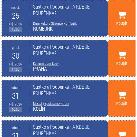
Štístko a Poupěnka ...A KDE JE
neděle
POUPĚNKA?
25
Koupit
Dům kultury Střelnice Rumburk
Říj. 2026
RUMBURK
15:00
Štístko a Poupěnka ...A KDE JE
pátek
POUPĚNKA?
30
Koupit
Kulturní dům Ládví
Říj. 2026
PRAHA
17:00
Štístko a Poupěnka ...A KDE JE
sobota
POUPĚNKA?
31
Koupit
Městský společenský dům
Říj. 2026
KOLÍN
10:00
Štístko a Poupěnka ...A KDE JE
sobota
POUPĚNKA?
31