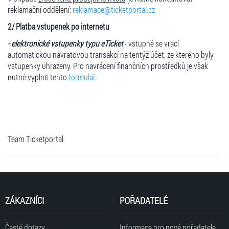
reklamační oddělení:
reklamace@ticketportal.cz
2/ Platba vstupenek po internetu
- elektronické vstupenky typu eTicket
- vstupné se vrací
automatickou návratovou transakcí na tentýž účet, ze kterého byly
vstupenky uhrazeny. Pro navrácení finančních prostředků je však
nutné vyplnit tento
formulář
.
Team Ticketportal
ZÁKAZNÍCI
POŘADATELÉ
Časté dotazy
Informace pro nové pořadatele