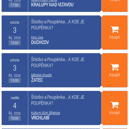
KRALUPY NAD VLTAVOU
17:00
Štístko a Poupěnka ...A KDE JE
sobota
POUPĚNKA?
3
Koupit
Kino Lípa
Říj. 2026
DUCHCOV
10:00
Štístko a Poupěnka ...A KDE JE
sobota
POUPĚNKA?
3
Koupit
Městské divadlo
Říj. 2026
ŽATEC
15:00
Štístko a Poupěnka ...A KDE JE
neděle
POUPĚNKA?
4
Koupit
Kulturní dům Střelnice
Říj. 2026
VRCHLABÍ
10:00