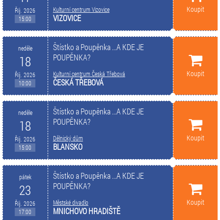
Koupit
Kulturní centrum Vizovice
Říj. 2026
VIZOVICE
15:00
Štístko a Poupěnka ...A KDE JE
neděle
POUPĚNKA?
18
Koupit
Kulturní centrum Česká Třebová
Říj. 2026
ČESKÁ TŘEBOVÁ
10:00
Štístko a Poupěnka ...A KDE JE
neděle
POUPĚNKA?
18
Koupit
Dělnický dům
Říj. 2026
BLANSKO
15:00
Štístko a Poupěnka ...A KDE JE
pátek
POUPĚNKA?
23
Koupit
Městské divadlo
Říj. 2026
MNICHOVO HRADIŠTĚ
17:00