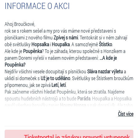
INFORMACE O AKCI
Ahoj Broučkové,
rok se s rokem sešel a my pro vás máme nové představení s
písničkami z nového filmu
Zpívej s námi
. Tentokrát si v něm zahrají
obě světlušky
Hopsalka
i
Houpalka
. A samozřejmě
Štístko
.
Ale kde je
Poupěnka
? To je záhada, kterou společně s Honzíkem a
panem Doremi vyřeší v našem novém představení:
...A kde je
Poupěnka?
Nejdřív všichni vesele docupitají s písničkou
Sláva nazdar výletu
a
uklidí si domeček s
Už je to uděláno
. Světlušky se Štístkem broučkům
připomenou, jak se zpívá
Letí, letí
.
Pak začneme všichni hledat Poupěnku, která se ztratila. Najdeme
spoustu hudebních nástrojů a to bude
Paráda
. Houpalka a Hopsalka
naučí všechny broučky tanec
Houpy Hopsa
a pak dorazí vlk. Ale toho
se světlušky neleknou a naučí ho, jak se správně papá s písničkou
Číst více
Papám, papám
. Společně si pak všichni zaskáčou s písničkou
Skáčeme
. Pak na toho vlka mrzouta pošlou
Lechtalku šimravou
.
Malá Tlapinka rozjede suprovou diskotéku s hity jako:
Hejbni kostrou
,
Ticketportal je zárukou pravosti vstupenek