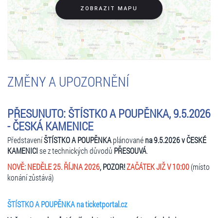
ZOBRAZIT MAPU
ZMĚNY A UPOZORNĚNÍ
PŘESUNUTO: ŠTÍSTKO A POUPĚNKA, 9.5.2026
- ČESKÁ KAMENICE
Představení
ŠTÍSTKO A POUPĚNKA
plánované
na 9.5.2026 v ČESKÉ
KAMENICI
se z technických důvodů
PŘESOUVÁ
.
NOVĚ: NEDĚLE 25. ŘÍJNA 2026
,
POZOR!
ZAČÁTEK JIŽ V 10:00
(místo
konání zůstává)
ŠTÍSTKO A POUPĚNKA na ticketportal.cz