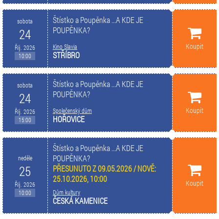
Štístko a Poupěnka ...A KDE JE
sobota
POUPĚNKA?
24
Koupit
Kino Slavia
Říj. 2026
STŘÍBRO
10:00
Štístko a Poupěnka ...A KDE JE
sobota
POUPĚNKA?
24
Koupit
Společenský dům
Říj. 2026
HOŘOVICE
15:00
Štístko a Poupěnka ...A KDE JE
POUPĚNKA?
neděle
25
PŘESUNUTO Z 09.05.2026 / NOVĚ:
25.10.2026, 10:00
Koupit
Říj. 2026
Dům kultury
10:00
ČESKÁ KAMENICE