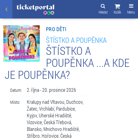
Hledat
Košík
Menu
PRO DĚTI
ŠTÍSTKO A POUPĚNKA
ŠTÍSTKO A
POUPĚNKA ...A KDE
JE POUPĚNKA?
2. října - 20. prosince 2026
Datum:
Kralupy nad Vltavou, Duchcov,
Místo:
Žatec, Vrchlabí, Pardubice,
Kyjov, Uherské Hradiště,
Vizovice, Česká Třebová,
Blansko, Mnichovo Hradiště,
Stříbro, Hořovice, Česká