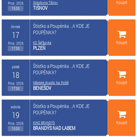
Koupit
Sokolovna Tišnov
Pros. 2026
TIŠNOV
15:00
Štístko a Poupěnka ...A KDE JE
čtvrtek
POUPĚNKA?
17
Koupit
KD Šeříkovka
Pros. 2026
PLZEŇ
17:00
Štístko a Poupěnka ...A KDE JE
pátek
POUPĚNKA?
18
Koupit
Městské divadlo Na Poště
Pros. 2026
BENEŠOV
17:00
Štístko a Poupěnka ...A KDE JE
sobota
POUPĚNKA?
19
Koupit
KINO BRANDÝS
Pros. 2026
BRANDÝS NAD LABEM
10:00