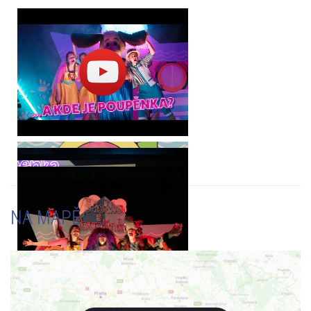
nám na bezpečnosti a pohodlí našich broučků!
Vstupenky můžete zakoupit online přímo na ticketportal.cz -
eTickets/mobileTickets, k dispozici jsou i prodejní místa Ticketportal.
Cena vstupenky na místě v den konání představení: 380 Kč/osoba
Doporučujeme vstupenky zakoupit v předstihu. Počet vstupenek v
prodeji je limitován, na místě již nemusí být dostupné žádné volné
vstupenky!
Vozíčkáři a držitelé průkazu ZTP/P:
po předložení vstupenky a
průkazu ZTP/P u vstupu, bude na místě, v den vystoupení,
proplacena sleva 50% z ceny vstupenky / jiné slevy NE
Představení je vhodné pro děti od 2 let
Délka představení cca 60 minut
NA MAPĚ
-TH-