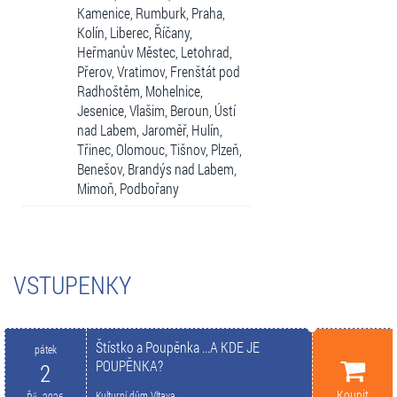
Kamenice, Rumburk, Praha,
Kolín, Liberec, Říčany,
Heřmanův Městec, Letohrad,
Přerov, Vratimov, Frenštát pod
Radhoštěm, Mohelnice,
Jesenice, Vlašim, Beroun, Ústí
nad Labem, Jaroměř, Hulín,
Třinec, Olomouc, Tišnov, Plzeň,
Benešov, Brandýs nad Labem,
Mimoň, Podbořany
VSTUPENKY
Štístko a Poupěnka ...A KDE JE
pátek
POUPĚNKA?
2
Koupit
Kulturní dům Vltava
Říj. 2026