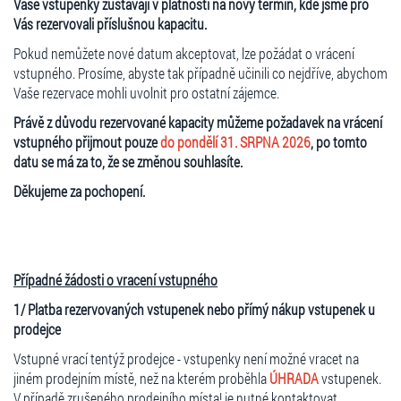
Vaše vstupenky zůstávají v platnosti na nový termín, kde jsme pro
Vás rezervovali příslušnou kapacitu.
Pokud nemůžete nové datum akceptovat, lze požádat o vrácení
vstupného. Prosíme, abyste tak případně učinili co nejdříve, abychom
Vaše rezervace mohli uvolnit pro ostatní zájemce.
Právě z důvodu rezervované kapacity můžeme požadavek na vrácení
vstupného přijmout pouze
do pondělí 31. SRPNA 2026
, po tomto
datu se má za to, že se změnou souhlasíte.
Děkujeme za pochopení.
Případné žádosti o vracení vstupného
1/ Platba rezervovaných vstupenek nebo přímý nákup vstupenek u
prodejce
Vstupné vrací tentýž prodejce - vstupenky není možné vracet na
jiném prodejním místě, než na kterém proběhla
ÚHRADA
vstupenek.
V případě
zrušeného prodejního místa
! je nutné kontaktovat