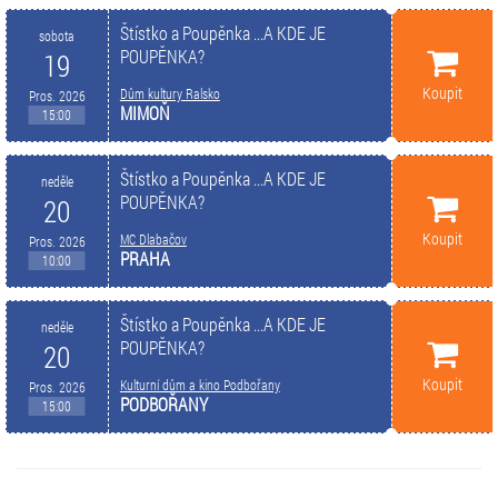
Štístko a Poupěnka ...A KDE JE
sobota
POUPĚNKA?
19
Koupit
Dům kultury Ralsko
Pros. 2026
MIMOŇ
15:00
Štístko a Poupěnka ...A KDE JE
neděle
POUPĚNKA?
20
Koupit
MC Dlabačov
Pros. 2026
PRAHA
10:00
Štístko a Poupěnka ...A KDE JE
neděle
POUPĚNKA?
20
Koupit
Kulturní dům a kino Podbořany
Pros. 2026
PODBOŘANY
15:00