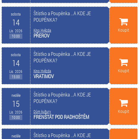
Štístko a Poupěnka ...A KDE JE
sobota
POUPĚNKA?
14
Koupit
Kino Hvězda
Lis. 2026
PŘEROV
10:00
Štístko a Poupěnka ...A KDE JE
sobota
POUPĚNKA?
14
Koupit
Kino Hvězda
Lis. 2026
VRATIMOV
15:00
Štístko a Poupěnka ...A KDE JE
neděle
POUPĚNKA?
15
Koupit
Dům kultury
Lis. 2026
FRENŠTÁT POD RADHOŠTĚM
10:00
Štístko a Poupěnka ...A KDE JE
neděle