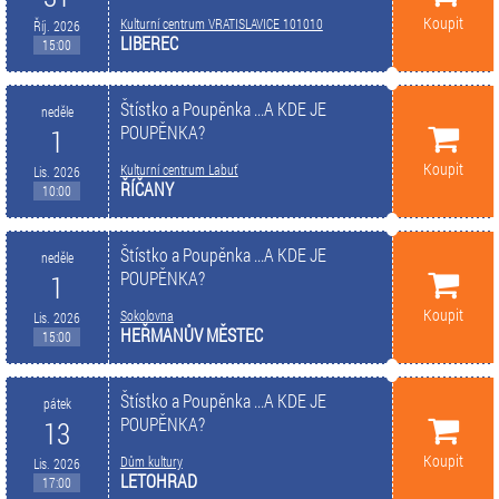
Koupit
Kulturní centrum VRATISLAVICE 101010
Říj. 2026
LIBEREC
15:00
Štístko a Poupěnka ...A KDE JE
neděle
POUPĚNKA?
1
Koupit
Kulturní centrum Labuť
Lis. 2026
ŘÍČANY
10:00
Štístko a Poupěnka ...A KDE JE
neděle
POUPĚNKA?
1
Koupit
Sokolovna
Lis. 2026
HEŘMANŮV MĚSTEC
15:00
Štístko a Poupěnka ...A KDE JE
pátek
POUPĚNKA?
13
Koupit
Dům kultury
Lis. 2026
LETOHRAD
17:00