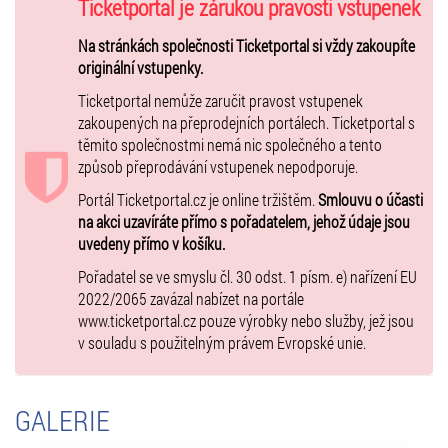
Obrovský 2 metrový maskot
Ňufáček
vystoupí se svou novou
Ticketportal je zárukou pravosti vstupenek
písničkou
Až budu veliký
. Kdo doteď netancoval, musí se přidat s
Hejbni kostrou
Na stránkách společnosti Ticketportal si vždy zakoupíte
. Pokračovat budeme bláznivou diskotékou s hity:
Bláznivý den, Hakuna matata, Princ Bajaja, Čert a Káča, Jdi za svým
originální vstupenky.
snem a Snílkové
.
Ticketportal nemůže zaručit pravost vstupenek
Na úplný závěr nezapomeneme ani na
Jojojo nenene
v nové
zakoupených na přeprodejních portálech. Ticketportal s
diskoverzi. Pořádně to roztočíme s
Tanči, tanči
a malí i velcí tanečníci
těmito společnostmi nemá nic společného a tento
si zazpívají
Jájájá
. Na jevišti a v hledišti se potkají ti nejlepší
Kamarádi
způsob přeprodávání vstupenek nepodporuje.
v naší nezapomenutelné
Největší show
!
Zkrátka, bude to pořádná jízda, s velkým
Portál Ticketportal.cz je online tržištěm.
Ňufáčkem
Smlouvu o účasti
, malou
kočičkou
,
klávesákem
na akci uzavíráte přímo s pořadatelem, jehož údaje jsou
panem Doremi
, a jako překvapení, taky se světluškou
Hopsalkou
uvedeny přímo v košíku.
nebo
Houpalkou
. A samozřejmě nebudeme chybět ani
my!
Pořadatel se ve smyslu čl. 30 odst. 1 písm. e) nařízení EU
2022/2065 zavázal nabízet na portále
Těšíme se na vás, Vaši Štístko a Poupěnka
www.ticketportal.cz pouze výrobky nebo služby, jež jsou
PŘI NÁKUPU 4 VSTUPENEK (společně v jednom nákupu) SI MŮŽETE
v souladu s použitelným právem Evropské unie.
VYBRAT DÁREK!
1. Voucher na DVD (výběr titulu DVD určuje pořadatel) nebo
2. Voucher na měsíční předplatné ke všem našim filmům a pohádkám
GALERIE
na
kukino.tv