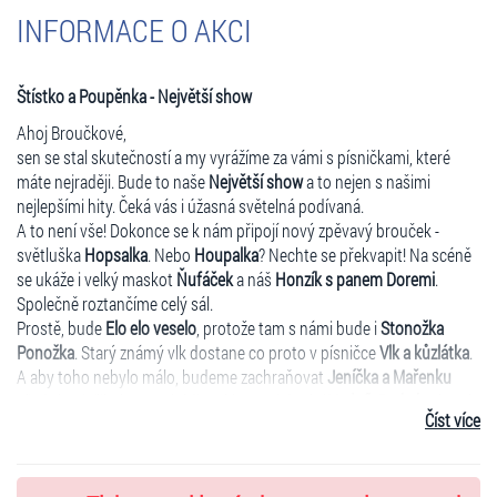
INFORMACE O AKCI
Štístko a Poupěnka - Největší show
Ahoj Broučkové,
sen se stal skutečností a my vyrážíme za vámi s písničkami, které
máte nejraději. Bude to naše
Největší show
a to nejen s našimi
nejlepšími hity. Čeká vás i úžasná světelná podívaná.
A to není vše! Dokonce se k nám připojí nový zpěvavý brouček -
světluška
Hopsalka
. Nebo
Houpalka
? Nechte se překvapit! Na scéně
se ukáže i velký maskot
Ňufáček
a náš
Honzík s panem Doremi
.
Společně roztančíme celý sál.
Prostě, bude
Elo elo veselo
, protože tam s námi bude i
Stonožka
Ponožka
. Starý známý vlk dostane co proto v písničce
Vlk a kůzlátka
.
A aby toho nebylo málo, budeme zachraňovat
Jeníčka a Mařenku
před zlou ježibabou. Pohádkové bytosti doplní
Vodník Brekeke
, který
Číst více
pořád hledá nevěstu. A když se nepleteme jako
Loleta Popleta
, tak si i
pořádně zadupeme s
Brontosaurem
a mamutem. Kdyby nám
náhodou vyhládlo, zachrání nás
Mňamáček
.