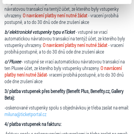
a/ vyzvednutí na prodejním místě
- vstupné se vrací automatickou
typy cookies používáme, naleznete níže. Možnosti
návratovou transakcí na tentýž účet, ze kterého byly vstupenky
zpracování upravíte zaškrtnutím příslušné varianty. Svoji
uhrazeny.
O navrácení platby není nutné žádat
- vracení probíhá
volbu můžete kdykoliv změnit v zápatí stránky v záložce
postupně, a to do 30 dnů ode dne zrušení akce
„Cookies a jejich nastavení“.
b/ elektronické vstupenky typu eTicket
- vstupné se vrací
automatickou návratovou transakcí na tentýž účet, ze kterého byly
vstupenky uhrazeny.
O navrácení platby není nutné žádat
- vracení
probíhá postupně, a to do 30 dnů ode dne zrušení akce
c/ Pluxee
- vstupné se vrací automatickou návratovou transakcí na
ten Pluxee účet, ze kterého byly vstupenky uhrazeny.
O navrácení
platby není nutné žádat
- vracení probíhá postupně, a to do 30 dnů
ode dne zrušení akce
3/ platba vstupenek přes benefity (Benefit Plus, Benefity.cz, Gallery
Beta):
-oskenované vstupenky spolu s objednávkou je třeba zaslat na email:
miluna@ticketportal.cz
4/ platba vstupenek na fakturu:
-fakturu spolu s oskenovanými vstupenkami je třeba zaslat na email: