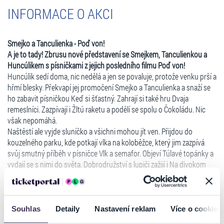
INFORMACE O AKCI
Smejko a Tanculienka - Poď von!
A je to tady! Zbrusu nové představení se Smejkem, Tanculienkou a
Huncúlikem s písničkami z jejich posledního filmu Poď von!
Huncúlik sedí doma, nic nedělá a jen se povaluje, protože venku prší a
hřmí blesky. Překvapí jej promočení Smejko a Tanculienka a snaží se
ho zabavit písničkou Keď si šťastný. Zahrají si také hru Dvaja
remeslníci. Zazpívají i Žltú raketu a podělí se spolu o Čokoládu. Nic
však nepomáhá.
Naštěstí ale vyjde sluníčko a všichni mohou jít ven. Přijdou do
kouzelného parku, kde potkají vlka na koloběžce, který jim zazpívá
svůj smutný příběh v písničce Vlk a semafor. Objeví Túlavé topánky a
vydají se s nimi do světa. Dobrodružství s lupiči zažijí i Na divokom
západe. Zazpívají si Poď von! ale hlavně jsou rádi, že jsou spolu a i
kdyby se znovu rozpršelo, řeknou si: Nic nás nezlomí! A možná
Číst více
zazpívají i starší hity.
Nechte se překvapit a přijďte na jedinečné písničkové představení
Souhlas
Detaily
Nastavení reklam
Více o cookies
Poď von! s Huncúlikem a Smejkem a Tanculienkou!