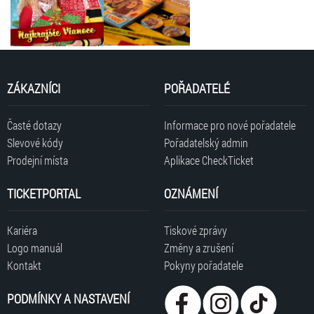
ZÁKAZNÍCI
POŘADATELÉ
Časté dotazy
Informace pro nové pořadatele
Slevové kódy
Pořadatelský admin
Prodejní místa
Aplikace CheckTicket
TICKETPORTAL
OZNÁMENÍ
Kariéra
Tiskové zprávy
Logo manuál
Změny a zrušení
Kontakt
Pokyny pořadatele
PODMÍNKY A NASTAVENÍ