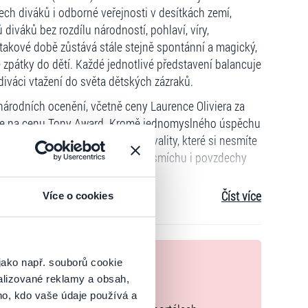
ech diváků i odborné veřejnosti v desítkách zemí,
diváků bez rozdílu národností, pohlaví, víry,
o takové době zůstává stále stejně spontánní a magický,
 zpátky do dětí. Každé jednotlivé představení balancuje
iváci vtažení do světa dětských zázraků.
árodních ocenění, včetně ceny Laurence Oliviera za
ace na cenu Tony Award. Kromě jednomyslného úspěchu
ředstavení mimořádné divadelní kvality, které si nesmíte
rotože ( Snowshow) vyvolává vlny smíchu i povzdechy
Číst více
Více o cookies
ladatelem společnosti Slava’s Fools Unlimited. Jeho
lavy zeptáte, jak těžké je nést na bedrech břímě
 problém slávu unést, ale udržet ji tam. Možná proto do
pečlivě a do detailu promyšlené a uvážené, jakkoli
nek
jako např. souborů cookie
 Má-li před sebou nějaký cíl, je precizní, puntičkářský
alizované reklamy a obsah,
zakoupíte originální vstupenky.
ho, kdo vaše údaje používá a