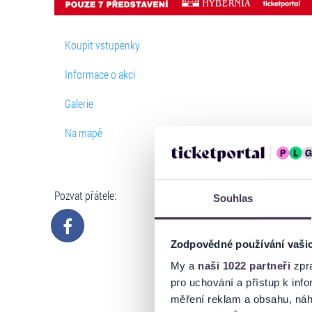
Koupit vstupenky
Informace o akci
Galerie
Na mapě
Pozvat přátele:
Souhlas
Zodpovědné používání vaši
My a
naši 1022 partneři
zpra
pro uchování a přístup k in
měření reklam a obsahu, náh