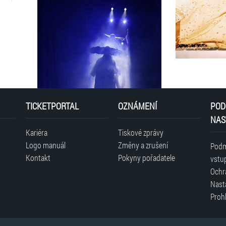
TICKETPORTAL
OZNÁMENÍ
POD
NAS
Kariéra
Tiskové zprávy
Logo manuál
Změny a zrušení
Podm
Kontakt
Pokyny pořadatele
vstu
Ochr
Nast
Prohl