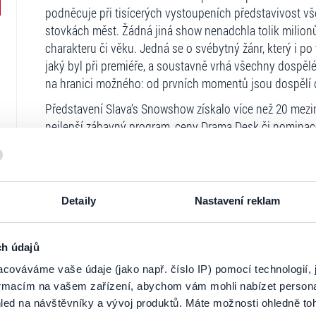
podněcuje při tisícerých vystoupeních představivost vš
stovkách měst. Žádná jiná show nenadchla tolik milionů 
charakteru či věku. Jedná se o svébytný žánr, který i p
jaký byl při premiéře, a soustavně vrhá všechny dospělé
na hranici možného: od prvních momentů jsou dospělí d
Představení Slava’s Snowshow získalo více než 20 mezin
nejlepší zábavný program, ceny Drama Desk či nomin
u diváků ho vysoce oceňují i kritici, hodnotí ho jako „p
nechat ujít” (London Daily Telegraph). „Srdce plesá…p
blaženosti” (New York Times).
Detaily
Nastavení reklam
Slava Polunin je nejuznávanějším žijícím klaunem a zak
„Sněhová show“ náleží ke „klasice 20. století“. Když se S
světového věhlasu, pak obvykle odpovídá, že není velký
ch údajů
jeho života nepatří nepřipravenost: všechno co dělá, je 
Ticketportal je zárukou pravosti vstupe
cováváme vaše údaje (jako např. číslo IP) pomocí technologií, 
bláznivé, nevypočitatelné a dobrodružné se to může zdát.
formacím na vašem zařízení, abychom vám mohli nabízet person
Na stránkách společnosti Ticketportal si vždy 
a naprosto nesmlouvavý.
led na návštěvníky a vývoj produktů. Máte možnosti ohledně to