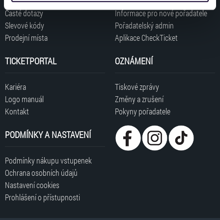
získali v důsledku toho, že používáte jejich služby. Jaké
Časté dotazy
Informace pro nové pořadatele
typy cookies používáme, naleznete níže. Možnosti
Slevové kódy
Pořadatelský admin
zpracování upravíte zaškrtnutím příslušné varianty. Svoji
Prodejní místa
Aplikace CheckTicket
volbu můžete kdykoliv změnit v zápatí stránky v záložce
„Cookies a jejich nastavení“.
TICKETPORTAL
OZNÁMENÍ
Kariéra
Tiskové zprávy
Logo manuál
Změny a zrušení
Kontakt
Pokyny pořadatele
PODMÍNKY A NASTAVENÍ
Podmínky nákupu vstupenek
Ochrana osobních údajů
Nastavení cookies
Prohlášení o přístupnosti