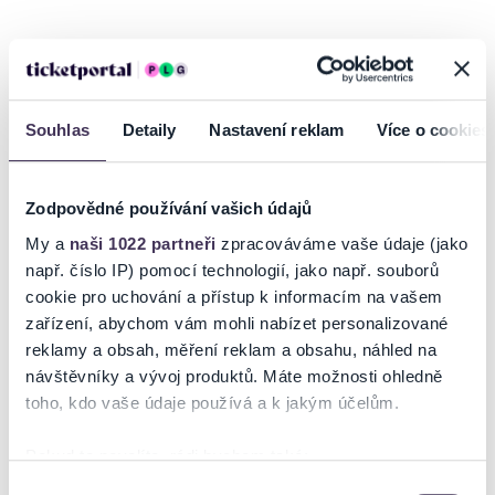
Zaváděcí cena pro prvních 1000 vstupenek: pouze 849,- Kč
Ve čtvrtek 19.května 2022 se v Olomouci uskuteční unikátní
dvojkoncert světové hvězdy taneční hudby 80. let Sandry a hlavního
Souhlas
Detaily
Nastavení reklam
Více o cookies
domácího diskotékového hitmakera Michala Davida.
Unikátní dvojkoncert světové hvězdy taneční hudby 80. let Sandry a
hlavního domácího diskotékového hitmakera Michala Davida. Těšte
Zodpovědné používání vašich údajů
se na největší hity legendární Sandry, na kterých vyrůstala celá
My a
naši 1022 partneři
zpracováváme vaše údaje (jako
generace. Společně s ní si můžete zazpívat písně, která dodnes
intenzivně hrají česká rádia. V rámci večera si užijete také známé
např. číslo IP) pomocí technologií, jako např. souborů
písničky českého krále popu Michala Davida, který ve FunParku
cookie pro uchování a přístup k informacím na vašem
vystoupí se skupinou Kvatro.
zařízení, abychom vám mohli nabízet personalizované
reklamy a obsah, měření reklam a obsahu, náhled na
Číst více
návštěvníky a vývoj produktů. Máte možnosti ohledně
Nenechte si ujít nezapomenutelnou retro party pod širým nebem!
toho, kdo vaše údaje používá a k jakým účelům.
Koncert proběhne ve venkovních prostorách před Galerií Šantovka.
Ticketportal je zárukou pravosti vstupenek
Pokud to povolíte, rádi bychom také:
Shromažďovali informace o vaší geografické poloze,
Výběr