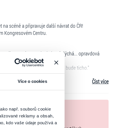
et na scéně a připravuje další návrat do ČR!
kém Kongresovém Centru.
omunikovat... je to vzduch, který dýchá... opravdová
vyjdu na pódium, zavrtím zadkem a bude ticho."
Číst více
Více o cookies
a
rezervace@ticketportal.cz
, v kopii s přiloženým
nek
jako např. souborů cookie
alizované reklamy a obsah,
zakoupíte originální vstupenky.
ho, kdo vaše údaje používá a