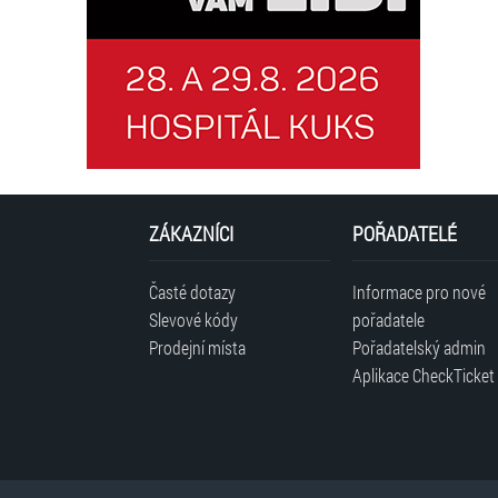
ZÁKAZNÍCI
POŘADATELÉ
Časté dotazy
Informace pro nové
Slevové kódy
pořadatele
Prodejní místa
Pořadatelský admin
Aplikace CheckTicket