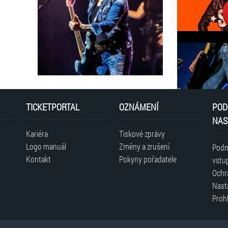
TICKETPORTAL
OZNÁMENÍ
POD
NAS
Kariéra
Tiskové zprávy
Logo manuál
Změny a zrušení
Podm
Kontakt
Pokyny pořadatele
vstu
Ochr
Nast
Prohl