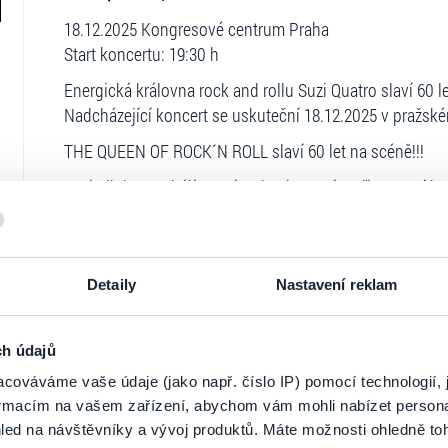
18.12.2025 Kongresové centrum Praha
Start koncertu: 19:30 h
Energická královna rock and rollu Suzi Quatro slaví 60 l
Nadcházející koncert se uskuteční 18.12.2025 v pražs
THE QUEEN OF ROCK´N ROLL slaví 60 let na scéně!!!
Suzi nikdy nezahálí, musí se bavit, musí tvořit a musí k
umělkyně.
Její slavný citát mluví za vše - "Půjdu do důchodu, až 
Info pro ZTP/P:
Detaily
Nastavení reklam
Vstupenky pro ZTP/P + doprovod můžete objednávat n
oskenovaným průkazem ZTP/P.
ch údajů
Ticketportal je zárukou pravosti vstupe
cováváme vaše údaje (jako např. číslo IP) pomocí technologií, 
formacím na vašem zařízení, abychom vám mohli nabízet person
Na stránkách společnosti Ticketportal si vždy 
led na návštěvníky a vývoj produktů. Máte možnosti ohledně to