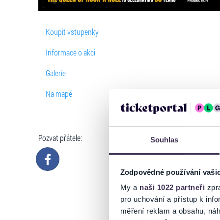
Koupit vstupenky
Informace o akci
Galerie
Na mapě
Pozvat přátele:
Souhlas
Zodpovědné používání vaši
My a
naši 1022 partneři
zpra
pro uchování a přístup k in
měření reklam a obsahu, náh