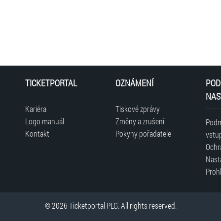
TICKETPORTAL
OZNÁMENÍ
POD
NAS
Kariéra
Tiskové zprávy
Logo manuál
Změny a zrušení
Podm
Kontakt
Pokyny pořadatele
vstu
Ochr
Nast
Prohl
© 2026 Ticketportal PLG. All rights reserved.