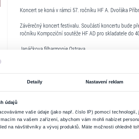
Koncert se koná v rámci 57. ročníku HF A. Dvořáka Příb
Závěrečný koncert festivalu. Součástí koncertu bude př
ročníku Kompoziční soutěže HF AD pro skladatele do 40
Janáčkova filharmonie Ostrava
sólisté:
Alžběta Poláčková – soprán
Sylva Čmugrová – mezzosoprán
Aleš Bricein – tenor
Detaily
Nastavení reklam
Pavel Švingr – bas
Stanislav Vavřínek – dirigent
Filharmonický sbor Brno.
ch údajů
cováváme vaše údaje (jako např. číslo IP) pomocí technologií, 
formacím na vašem zařízení, abychom vám mohli nabízet person
led na návštěvníky a vývoj produktů. Máte možnosti ohledně to