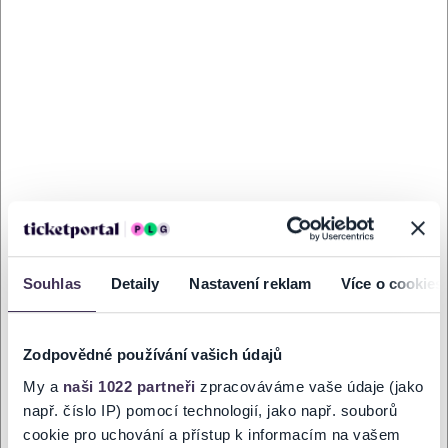
SNĚHOVÁ KRÁLOVNA - pohádkový
sobota
muzikál na ledě
13
Koupit
Mattoni Arena
Ún. 2027
KARLOVY VARY
14:00
SNĚHOVÁ KRÁLOVNA - pohádkový
sobota
muzikál na ledě
20
Koupit
Horácká multifunkční aréna
Ún. 2027
JIHLAVA
14:00
Souhlas
Detaily
Nastavení reklam
Více o cookies
SNĚHOVÁ KRÁLOVNA - pohádkový
sobota
muzikál na ledě
27
Koupit
OSTRAVAR ARÉNA
Ún. 2027
Zodpovědné používání vašich údajů
OSTRAVA
14:00
My a
naši 1022 partneři
zpracováváme vaše údaje (jako
např. číslo IP) pomocí technologií, jako např. souborů
cookie pro uchování a přístup k informacím na vašem