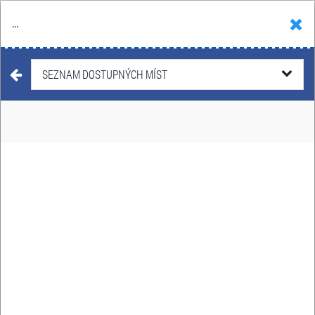
...
Hledat
Košík
Menu
KONCERTY
SEZNAM DOSTUPNÝCH MÍST
SNĚHOVÁ
KRÁLOVNA -
POHÁDKOVÝ
MUZIKÁL NA LEDĚ
9. ledna - 27. února 2027
Datum:
České Budějovice, Praha, Brno,
Místo:
Karlovy Vary, Jihlava, Ostrava